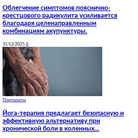
Облегчение симптомов пояснично-
крестцового радикулита усиливается
благодаря целенаправленным
комбинациям акупунктуры.
31/12/2025
0
Препараты
Йога-терапия предлагает безопасную и
эффективную альтернативу при
хронической боли в коленных...