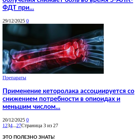
ФДТ при...
29/12/2025
0
Препараты
Применение кеторолака ассоциируется со
снижением потребности в опиоидах и
меньшим числом...
20/12/2025
0
1
2
3
4
...
27
Страница 3 из 27
ЭТО ПОЛЕЗНО ЗНАТЬ!