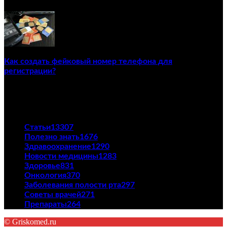
02/12/2020
Как создать фейковый номер телефона для
регистрации?
23/04/2021
ПОПУЛЯРНЫЕ КАТЕГОРИИ
Статьи
13307
Полезно знать
1676
Здравоохранение
1290
Новости медицины
1283
Здоровье
831
Онкология
370
Заболевания полости рта
297
Советы врачей
271
Препараты
264
© Griskomed.ru