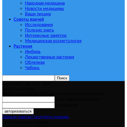
Народная медицина
Новости медицины
Ваши письма
Советы врачей
Исследования
Полезно знать
Интересные заметки
Медицинская косметология
Растения
Имбирь
Лекарственные растения
Облепиха
Чабрец
Пятница, 7 августа, 2026
войти в систему
Добро пожаловать! Войдите в свою учётную запись
Ваше имя пользователя
Ваш пароль
Забыли пароль? получить помощь
восстановление пароля
Восстановите свой пароль