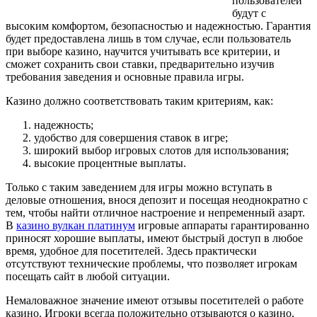
пользователей
будут с
высоким комфортом, безопасностью и надежностью. Гарантия
будет предоставлена лишь в том случае, если пользователь
при выборе казино, научится учитывать все критерии, и
сможет сохранить свои ставки, предварительно изучив
требования заведения и основные правила игры.
Казино должно соответствовать таким критериям, как:
надежность;
удобство для совершения ставок в игре;
широкий выбор игровых слотов для использования;
высокие процентные выплаты.
Только с таким заведением для игры можно вступать в
деловые отношения, внося депозит и посещая неоднократно с
тем, чтобы найти отличное настроение и непременный азарт.
В
казино вулкан платинум
игровые аппараты гарантированно
приносят хорошие выплаты, имеют быстрый доступ в любое
время, удобное для посетителей. Здесь практически
отсутствуют технические проблемы, что позволяет игрокам
посещать сайт в любой ситуации.
Немаловажное значение имеют отзывы посетителей о работе
казино. Игроки всегда положительно отзываются о казино,