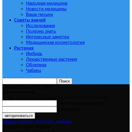
Народная медицина
Новости медицины
Ваши письма
Советы врачей
Исследования
Полезно знать
Интересные заметки
Медицинская косметология
Растения
Имбирь
Лекарственные растения
Облепиха
Чабрец
Пятница, 7 августа, 2026
войти в систему
Добро пожаловать! Войдите в свою учётную запись
Ваше имя пользователя
Ваш пароль
Забыли пароль? получить помощь
восстановление пароля
Восстановите свой пароль