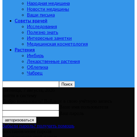
Народная медицина
Новости медицины
Ваши письма
Советы врачей
Исследования
Полезно знать
Интересные заметки
Медицинская косметология
Растения
Имбирь
Лекарственные растения
Облепиха
Чабрец
Пятница, 7 августа, 2026
войти в систему
Добро пожаловать! Войдите в свою учётную запись
Ваше имя пользователя
Ваш пароль
Забыли пароль? получить помощь
восстановление пароля
Восстановите свой пароль