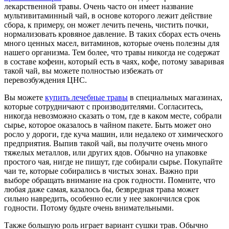
лекарственной травы. Очень часто он имеет название
мультивитаминный чай, в основе которого лежит действие
сбора, к примеру, он может лечить печень, чистить почки,
нормализовать кровяное давление. В таких сборах есть очень
много ценных масел, витаминов, которые очень полезны для
нашего организма. Тем более, что травы никогда не содержат
в составе кофеин, который есть в чаях, кофе, потому заваривая
такой чай, вы можете полностью избежать от
перевозбуждения ЦНС.
Вы можете
купить лечебные травы
в специальных магазинах,
которые сотрудничают с производителями. Согласитесь,
никогда невозможно сказать о том, где в каком месте, собрали
сырье, которое оказалось в чайном пакете. Быть может оно
росло у дороги, где куча машин, или недалеко от химического
предприятия. Выпив такой чай, вы получите очень много
тяжелых металлов, или других ядов. Обычно на упаковке
простого чая, нигде не пишут, где собирали сырье. Покупайте
чаи те, которые собирались в чистых зонах. Важно при
выборе обращать внимание на срок годности. Помните, что
любая даже самая, казалось бы, безвредная трава может
сильно навредить, особенно если у нее закончился срок
годности. Потому будьте очень внимательными.
Также большую роль играет вариант сушки трав. Обычно