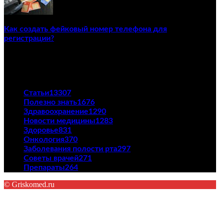
Как создать фейковый номер телефона для
регистрации?
23/04/2021
ПОПУЛЯРНЫЕ КАТЕГОРИИ
Статьи
13307
Полезно знать
1676
Здравоохранение
1290
Новости медицины
1283
Здоровье
831
Онкология
370
Заболевания полости рта
297
Советы врачей
271
Препараты
264
© Griskomed.ru