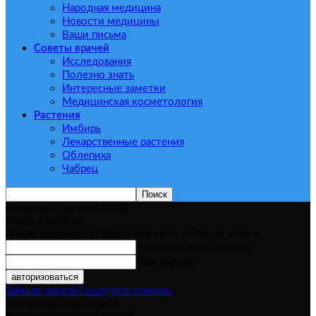
Народная медицина
Новости медицины
Ваши письма
Советы врачей
Исследования
Полезно знать
Интересные заметки
Медицинская косметология
Растения
Имбирь
Лекарственные растения
Облепиха
Чабрец
Пятница, 7 августа, 2026
войти в систему
Добро пожаловать! Войдите в свою учётную запись
Ваше имя пользователя
Ваш пароль
Забыли пароль? получить помощь
восстановление пароля
Восстановите свой пароль