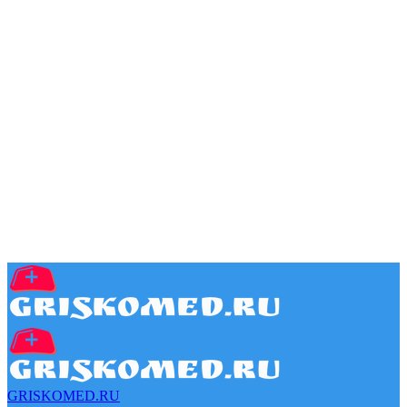
GRISKOMED.RU