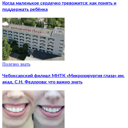
Когда маленькое сердечко тревожится: как понять и
поддержать ребёнка
Полезно знать
Чебоксарский филиал МНТК «Микрохирургия глаза» им.
акад. С.Н. Федорова: что важно знать