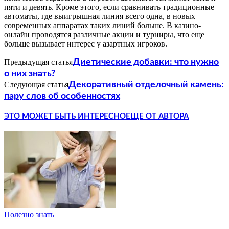
пяти и девять. Кроме этого, если сравнивать традиционные
автоматы, где выигрышная линия всего одна, в новых
современных аппаратах таких линий больше. В казино-
онлайн проводятся различные акции и турниры, что еще
больше вызывает интерес у азартных игроков.
Предыдущая статья
Диетические добавки: что нужно
о них знать?
Следующая статья
Декоративный отделочный камень:
пару слов об особенностях
ЭТО МОЖЕТ БЫТЬ ИНТЕРЕСНО
ЕЩЕ ОТ АВТОРА
Полезно знать