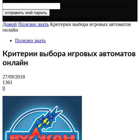
Ваш адрес электронной почты
Пароль будет выслан Вам по электронной почте.
Домой
Полезно знать
Критерии выбора игровых автоматов
онлайн
Полезно знать
Критерии выбора игровых автоматов
онлайн
27/09/2018
1361
0