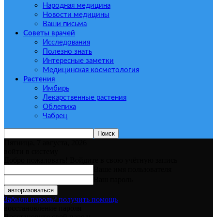
Народная медицина
Новости медицины
Ваши письма
Советы врачей
Исследования
Полезно знать
Интересные заметки
Медицинская косметология
Растения
Имбирь
Лекарственные растения
Облепиха
Чабрец
Пятница, 7 августа, 2026
войти в систему
Добро пожаловать! Войдите в свою учётную запись
Ваше имя пользователя
Ваш пароль
Забыли пароль? получить помощь
восстановление пароля
Восстановите свой пароль