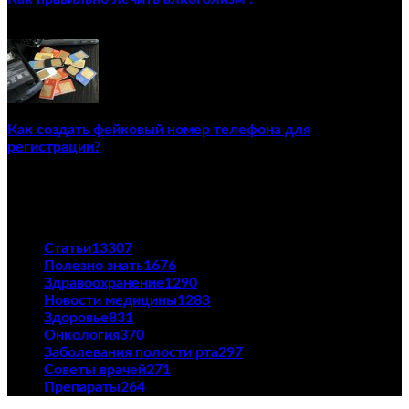
02/12/2020
Как создать фейковый номер телефона для
регистрации?
23/04/2021
ПОПУЛЯРНЫЕ КАТЕГОРИИ
Статьи
13307
Полезно знать
1676
Здравоохранение
1290
Новости медицины
1283
Здоровье
831
Онкология
370
Заболевания полости рта
297
Советы врачей
271
Препараты
264