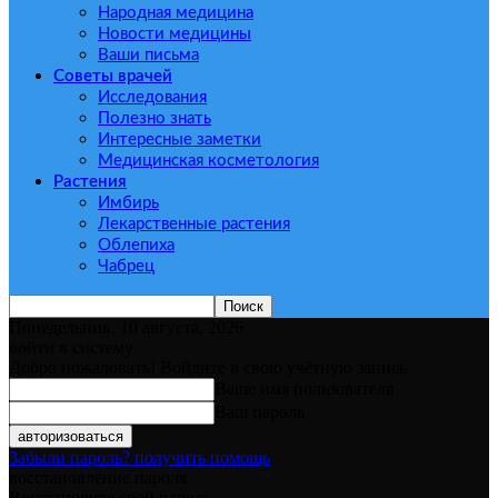
Народная медицина
Новости медицины
Ваши письма
Советы врачей
Исследования
Полезно знать
Интересные заметки
Медицинская косметология
Растения
Имбирь
Лекарственные растения
Облепиха
Чабрец
Понедельник, 10 августа, 2026
войти в систему
Добро пожаловать! Войдите в свою учётную запись
Ваше имя пользователя
Ваш пароль
Забыли пароль? получить помощь
восстановление пароля
Восстановите свой пароль