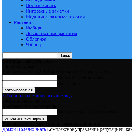
Исследования
Полезно знать
Интересные заметки
Медицинская косметология
Растения
Имбирь
Лекарственные растения
Облепиха
Чабрец
Пятница, 7 августа, 2026
войти в систему
Добро пожаловать! Войдите в свою учётную запись
Ваше имя пользователя
Ваш пароль
Забыли пароль? получить помощь
восстановление пароля
Восстановите свой пароль
Ваш адрес электронной почты
Пароль будет выслан Вам по электронной почте.
Домой
Полезно знать
Комплексное управление репутацией: ка