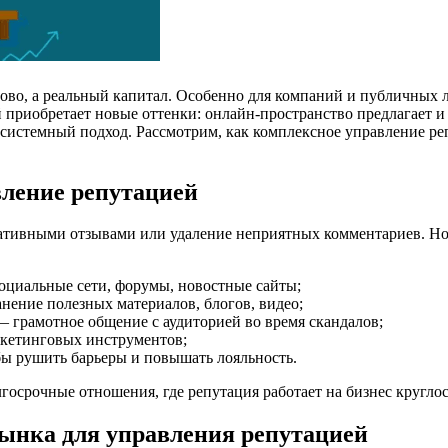
ово, а реальный капитал. Особенно для компаний и публичных л
риобретает новые оттенки: онлайн-пространство предлагает и в
ь системный подход. Рассмотрим, как комплексное управление р
вление репутацией
тивными отзывами или удаление неприятных комментариев. Но на
оциальные сети, форумы, новостные сайты;
нение полезных материалов, блогов, видео;
 грамотное общение с аудиторией во время скандалов;
ркетинговых инструментов;
бы рушить барьеры и повышать лояльность.
лгосрочные отношения, где репутация работает на бизнес кругло
рынка для управления репутацией