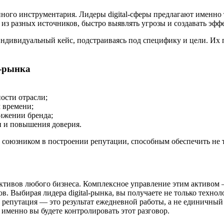
нного инструментария. Лидеры digital-сферы предлагают именно
з разных источников, быстро выявлять угрозы и создавать эфф
индивидуальный кейс, подстраиваясь под специфику и цели. Их 
l-рынка
ости отрасли;
 времени;
ижении бренда;
и и повышения доверия.
 союзником в построении репутации, способным обеспечить не то
ктивов любого бизнеса. Комплексное управление этим активом —
в. Выбирая лидера digital-рынка, вы получаете не только техно
епутация — это результат ежедневной работы, а не единичный пр
менно вы будете контролировать этот разговор.