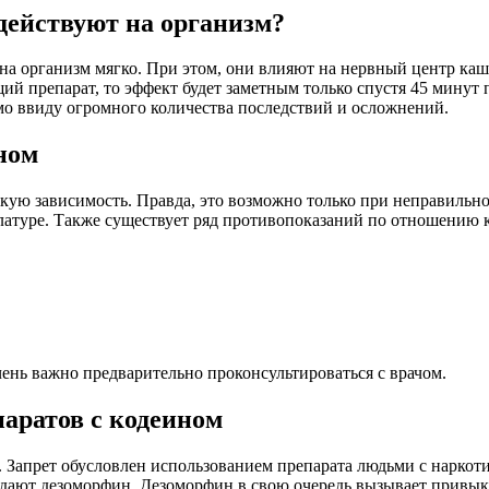
действуют на организм?
 на организм мягко. При этом, они влияют на нервный центр ка
ий препарат, то эффект будет заметным только спустя 45 минут 
мо ввиду огромного количества последствий и осложнений.
ном
кую зависимость. Правда, это возможно только при неправильн
латуре. Также существует ряд противопоказаний по отношению к 
ень важно предварительно проконсультироваться с врачом.
паратов с кодеином
. Запрет обусловлен использованием препарата людьми с наркот
одают дезоморфин. Дезоморфин в свою очередь вызывает привык