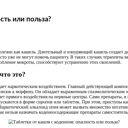
сть или польза?
олезни как кашель. Длительный и изнуряющий кашель создает ди
сто уже не могут помочь пациенту. В таких случаях терапевты в
копление мокроты, способствуют устранению этих скоплений.
что это?
адает наркотическим воздействием. Главный действующий компо
лизок к морфину. Он обладает выраженным спазмолитическим эф
чет прямого воздействия на нервные центры. Сами препараты, в 
скаются в форме сиропов или таблеток. При этом, приступы ка
 Наркотический алкалоид опия может вызвать множество негати
ае нельзя назначать кодеиносодержащие препараты самостоятель