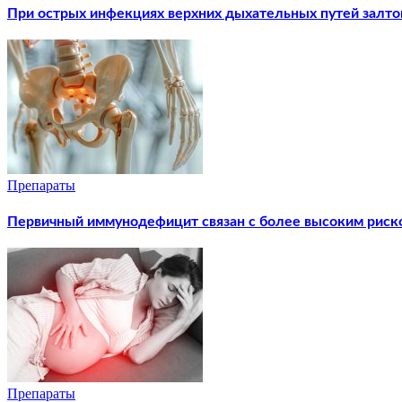
При острых инфекциях верхних дыхательных путей залт
Препараты
Первичный иммунодефицит связан с более высоким риск
Препараты