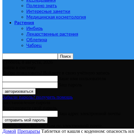
Исследования
Полезно знать
Интересные заметки
Медицинская косметология
Растения
Имбирь
Лекарственные растения
Облепиха
Чабрец
Суббота, 8 августа, 2026
войти в систему
Добро пожаловать! Войдите в свою учётную запись
Ваше имя пользователя
Ваш пароль
Забыли пароль? получить помощь
восстановление пароля
Восстановите свой пароль
Ваш адрес электронной почты
Пароль будет выслан Вам по электронной почте.
Домой
Препараты
Таблетки от кашля с кодеином: опасность ил