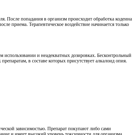
шля. После попадания в организм происходит обработка кодеина
после приема. Терапевтическое воздействие начинается только
ом использовании и неадекватных дозировках. Бесконтрольный
препаратам, в составе которых присутствует алкалоид опия.
ической зависимостью. Препарат покупают либо сами
ание и имеет высокий уровень токсичности для организма.