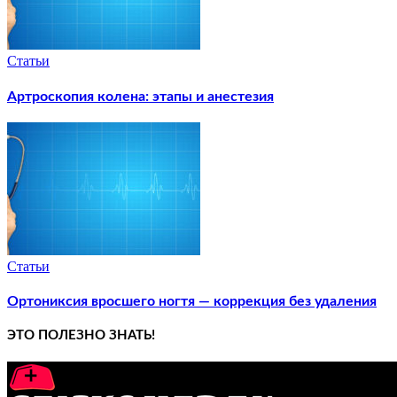
Статьи
Артроскопия колена: этапы и анестезия
Статьи
Ортониксия вросшего ногтя — коррекция без удаления
ЭТО ПОЛЕЗНО ЗНАТЬ!