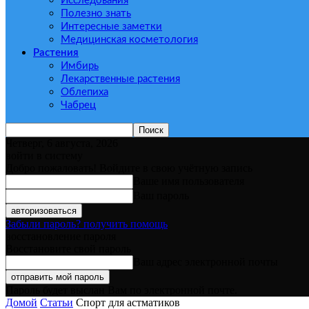
Исследования
Полезно знать
Интересные заметки
Медицинская косметология
Растения
Имбирь
Лекарственные растения
Облепиха
Чабрец
Четверг, 6 августа, 2026
войти в систему
Добро пожаловать! Войдите в свою учётную запись
Ваше имя пользователя
Ваш пароль
Забыли пароль? получить помощь
восстановление пароля
Восстановите свой пароль
Ваш адрес электронной почты
Пароль будет выслан Вам по электронной почте.
Домой
Статьи
Спорт для астматиков