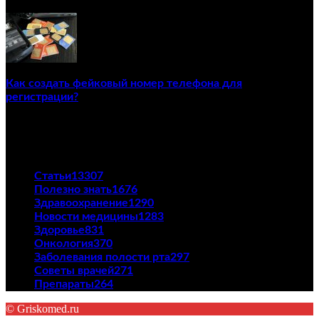
02/12/2020
Как создать фейковый номер телефона для
регистрации?
23/04/2021
ПОПУЛЯРНЫЕ КАТЕГОРИИ
Статьи
13307
Полезно знать
1676
Здравоохранение
1290
Новости медицины
1283
Здоровье
831
Онкология
370
Заболевания полости рта
297
Советы врачей
271
Препараты
264
© Griskomed.ru