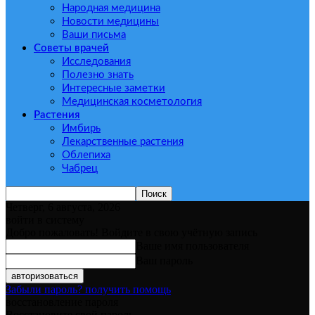
Народная медицина
Новости медицины
Ваши письма
Советы врачей
Исследования
Полезно знать
Интересные заметки
Медицинская косметология
Растения
Имбирь
Лекарственные растения
Облепиха
Чабрец
Четверг, 6 августа, 2026
войти в систему
Добро пожаловать! Войдите в свою учётную запись
Ваше имя пользователя
Ваш пароль
Забыли пароль? получить помощь
восстановление пароля
Восстановите свой пароль