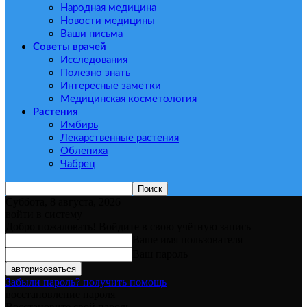
Народная медицина
Новости медицины
Ваши письма
Советы врачей
Исследования
Полезно знать
Интересные заметки
Медицинская косметология
Растения
Имбирь
Лекарственные растения
Облепиха
Чабрец
Суббота, 8 августа, 2026
войти в систему
Добро пожаловать! Войдите в свою учётную запись
Ваше имя пользователя
Ваш пароль
Забыли пароль? получить помощь
восстановление пароля
Восстановите свой пароль