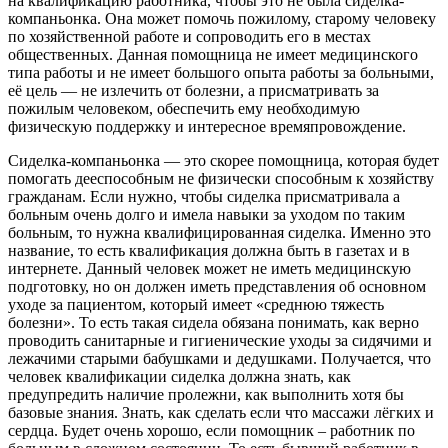
на квалификацию работника, чтобы это не была сиделка-
компаньонка. Она может помочь пожилому, старому человеку
по хозяйственной работе и сопроводить его в местах
общественных. Данная помощница не имеет медицинского
типа работы и не имеет большого опыта работы за больными,
её цель — не излечить от болезни, а присматривать за
пожилым человеком, обеспечить ему необходимую
физическую поддержку и интересное времяпровождение.
Сиделка-компаньонка — это скорее помощница, которая будет
помогать дееспособным не физически способным к хозяйству
гражданам. Если нужно, чтобы сиделка присматривала а
больным очень долго и имела навыки за уходом по таким
больным, то нужна квалифицированная сиделка. Именно это
название, то есть квалификация должна быть в газетах и в
интернете. Данный человек может не иметь медицинскую
подготовку, но он должен иметь представления об основном
уходе за пациентом, который имеет «среднюю тяжесть
болезни». То есть такая сидела обязана понимать, как верно
проводить санитарные и гигиенические уходы за сидячими и
лежачими старыми бабушками и дедушками. Получается, что
человек квалификации сиделка должна знать, как
предупредить наличие пролежни, как выполнить хотя бы
базовые знания. Знать, как сделать если что массажи лёгких и
сердца. Будет очень хорошо, если помощник – работник по