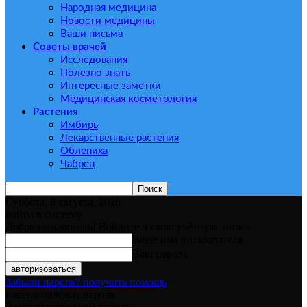
Народная медицина
Новости медицины
Ваши письма
Советы врачей
Исследования
Полезно знать
Интересные заметки
Медицинская косметология
Растения
Имбирь
Лекарственные растения
Облепиха
Чабрец
Суббота, 8 августа, 2026
войти в систему
Добро пожаловать! Войдите в свою учётную запись
Ваше имя пользователя
Ваш пароль
Забыли пароль? получить помощь
восстановление пароля
Восстановите свой пароль