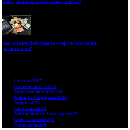
Как правильно лечить алкоголизм ?
02/12/2020
Как создать фейковый номер телефона для
регистрации?
23/04/2021
ПОПУЛЯРНЫЕ КАТЕГОРИИ
Статьи
13307
Полезно знать
1676
Здравоохранение
1290
Новости медицины
1283
Здоровье
831
Онкология
370
Заболевания полости рта
297
Советы врачей
271
Препараты
264