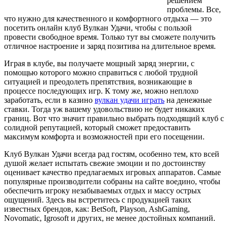
решением
проблемы. Все,
что нужно для качественного и комфортного отдыха — это
посетить онлайн клуб Вулкан Удачи, чтобы с пользой
провести свободное время. Только тут вы сможете получить
отличное настроение и заряд позитива на длительное время.
Играя в клубе, вы получаете мощный заряд энергии, с
помощью которого можно справиться с любой трудной
ситуацией и преодолеть препятствия, возникающие в
процессе последующих игр. К тому же, можно неплохо
заработать, если в казино
вулкан удачи играть
на денежные
ставки. Тогда уж вашему удовольствию не будет никаких
границ. Вот что значит правильно выбрать подходящий клуб с
солидной репутацией, который сможет предоставить
максимум комфорта и возможностей при его посещении.
Клуб Вулкан Удачи всегда рад гостям, особенно тем, кто всей
душой желает испытать свежие эмоции и по достоинству
оценивает качество предлагаемых игровых аппаратов. Самые
популярные производители собраны на сайте воедино, чтобы
обеспечить игроку незабываемых отдых и массу острых
ощущений. Здесь вы встретитесь с продукцией таких
известных брендов, как: BetSoft, Playson, AshGaming,
Novomatic, Igrosoft и других, не менее достойных компаний.