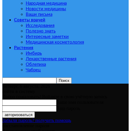
Народная медицина
Новости медицины
Ваши письма
Советы врачей
Исследования
Полезно знать
Интересные заметки
Медицинская косметология
Растения
Имбирь
Лекарственные растения
Облепиха
Чабрец
Четверг, 6 августа, 2026
войти в систему
Добро пожаловать! Войдите в свою учётную запись
Ваше имя пользователя
Ваш пароль
Забыли пароль? получить помощь
восстановление пароля
Восстановите свой пароль