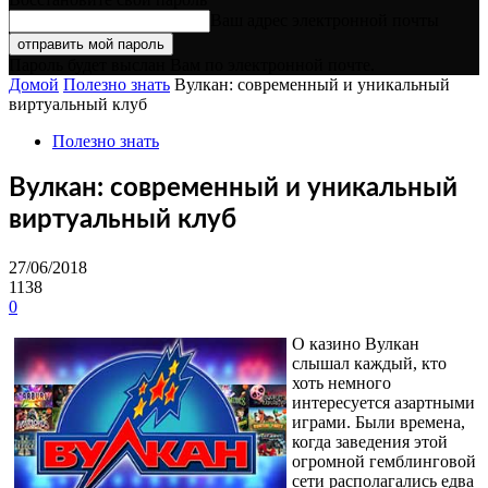
Ваш адрес электронной почты
Пароль будет выслан Вам по электронной почте.
Домой
Полезно знать
Вулкан: современный и уникальный
виртуальный клуб
Полезно знать
Вулкан: современный и уникальный
виртуальный клуб
27/06/2018
1138
0
О казино Вулкан
слышал каждый, кто
хоть немного
интересуется азартными
играми. Были времена,
когда заведения этой
огромной гемблинговой
сети располагались едва