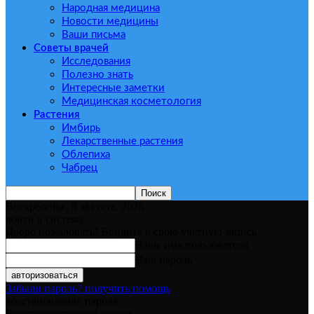
Народная медицина
Новости медицины
Ваши письма
Советы врачей
Исследования
Полезно знать
Интересные заметки
Медицинская косметология
Растения
Имбирь
Лекарственные растения
Облепиха
Чабрец
Воскресенье, 9 августа, 2026
войти в систему
Добро пожаловать! Войдите в свою учётную запись
Ваше имя пользователя
Ваш пароль
Забыли пароль? получить помощь
восстановление пароля
Восстановите свой пароль