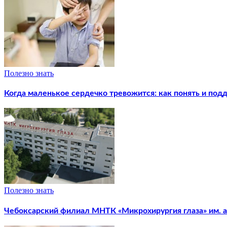
Полезно знать
Когда маленькое сердечко тревожится: как понять и под
Полезно знать
Чебоксарский филиал МНТК «Микрохирургия глаза» им. ак