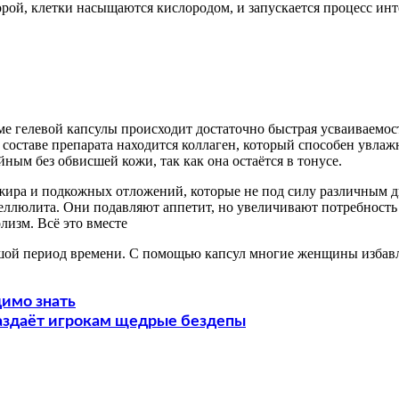
торой, клетки насыщаются кислородом, и запускается процесс и
ме гелевой капсулы происходит достаточно быстрая усваиваемос
 составе препарата находится коллаген, который способен увлаж
йным без обвисшей кожи, так как она остаётся в тонусе.
ира и подкожных отложений, которые не под силу различным ди
еллюлита. Они подавляют аппетит, но увеличивают потребность 
изм. Всё это вместе
льшой период времени. С помощью капсул многие женщины избав
димо знать
раздаёт игрокам щедрые бездепы