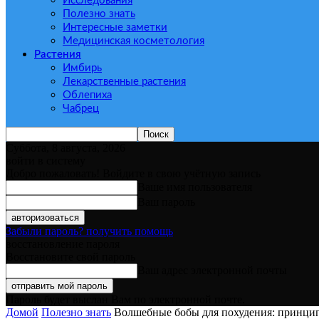
Исследования
Полезно знать
Интересные заметки
Медицинская косметология
Растения
Имбирь
Лекарственные растения
Облепиха
Чабрец
Суббота, 8 августа, 2026
войти в систему
Добро пожаловать! Войдите в свою учётную запись
Ваше имя пользователя
Ваш пароль
Забыли пароль? получить помощь
восстановление пароля
Восстановите свой пароль
Ваш адрес электронной почты
Пароль будет выслан Вам по электронной почте.
Домой
Полезно знать
Волшебные бобы для похудения: принцип