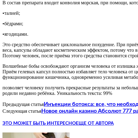
В состав препарата входит конволия морская, при помощи, ко
•талией;
•бёдрами;
•ягодицами.
Это средство обеспечивает циклональное похудение. При приё
веса, капсулы обладают косметическим эффектом, потому что в
Поэтому человек, после приёма этого средства становится стро
Волшебные бобы освобождают организм человека от излишка ж
Приём гелевых капсул полностью избавляет тело человека от ц
функционирование кишечника, одновременно усиливая метабол
позволяет человеку получить прекрасные результаты за небо
родили недавно ребёнка. Уникальность текста: 99%
Предыдущая статья
Инъекции ботокса: все, что необхо
Следующая статья
Новое онлайн казино Абсолют 777 
ЭТО МОЖЕТ БЫТЬ ИНТЕРЕСНО
ЕЩЕ ОТ АВТОРА