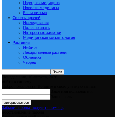
Народная медицина
Новости медицины
Ваши письма
Советы врачей
Исследования
Полезно знать
Интересные заметки
Медицинская косметология
Растения
Имбирь
Лекарственные растения
Облепиха
Чабрец
Понедельник, 10 августа, 2026
войти в систему
Добро пожаловать! Войдите в свою учётную запись
Ваше имя пользователя
Ваш пароль
Забыли пароль? получить помощь
восстановление пароля
Восстановите свой пароль