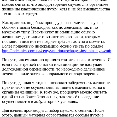
можно считать, что оплодотворение случается в организме
женщины классическим путём, хотя и не без вмешательства
технических средств.
Как правило, подобная процедура назначается в случае с
обоими типами бесплодия, как по женскому, так и по
мужскому типу. Практикуют инсеминацию обычно
женщинам до тридцатипятилетнего возраста, которым
поставили диагноз не позднее трёх лет до этого момента.
Более подробную информацию можно узнать по ссылке
http://mdclinics.com.ua/ceny/vnutrimatochnaya-inseminaciya-vmi/
.
По сути, инсеминацию принято считать началом лечения. И,
если после третьей попытки инсеминации не наступает
долгожданной беременности, то необходимо дальнейшее
лечение в виде экстракорпорального оплодотворения.
По сути, данная методика позволяет забеременеть женщине,
практически не осуществляя излишнего вмешательства в
организм женщины. К тому же, процедуру можно считать
одной из наиболее безопасных, так что её проведение
осуществляется в амбулаторных условиях.
Для начала, производится забор мужского семени. После
этого, данный материал обрабатывается особым путём в