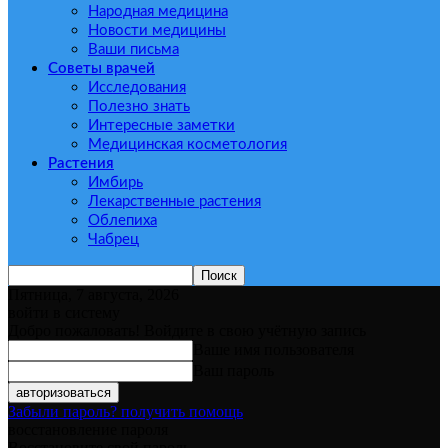
Народная медицина
Новости медицины
Ваши письма
Советы врачей
Исследования
Полезно знать
Интересные заметки
Медицинская косметология
Растения
Имбирь
Лекарственные растения
Облепиха
Чабрец
Пятница, 7 августа, 2026
войти в систему
Добро пожаловать! Войдите в свою учётную запись
Ваше имя пользователя
Ваш пароль
Забыли пароль? получить помощь
восстановление пароля
Восстановите свой пароль