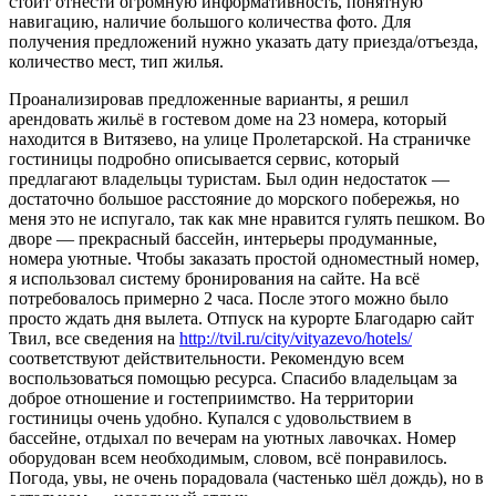
стоит отнести огромную информативность, понятную
навигацию, наличие большого количества фото. Для
получения предложений нужно указать дату приезда/отъезда,
количество мест, тип жилья.
Проанализировав предложенные варианты, я решил
арендовать жильё в гостевом доме на 23 номера, который
находится в Витязево, на улице Пролетарской. На страничке
гостиницы подробно описывается сервис, который
предлагают владельцы туристам. Был один недостаток —
достаточно большое расстояние до морского побережья, но
меня это не испугало, так как мне нравится гулять пешком. Во
дворе — прекрасный бассейн, интерьеры продуманные,
номера уютные. Чтобы заказать простой одноместный номер,
я использовал систему бронирования на сайте. На всё
потребовалось примерно 2 часа. После этого можно было
просто ждать дня вылета. Отпуск на курорте Благодарю сайт
Твил, все сведения на
http://tvil.ru/city/vityazevo/hotels/
соответствуют действительности. Рекомендую всем
воспользоваться помощью ресурса. Спасибо владельцам за
доброе отношение и гостеприимство. На территории
гостиницы очень удобно. Купался с удовольствием в
бассейне, отдыхал по вечерам на уютных лавочках. Номер
оборудован всем необходимым, словом, всё понравилось.
Погода, увы, не очень порадовала (частенько шёл дождь), но в