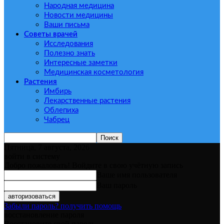
Народная медицина
Новости медицины
Ваши письма
Советы врачей
Исследования
Полезно знать
Интересные заметки
Медицинская косметология
Растения
Имбирь
Лекарственные растения
Облепиха
Чабрец
Пятница, 7 августа, 2026
войти в систему
Добро пожаловать! Войдите в свою учётную запись
Ваше имя пользователя
Ваш пароль
Забыли пароль? получить помощь
восстановление пароля
Восстановите свой пароль