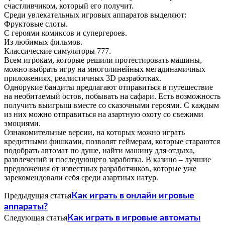
счастливчиком, который его получит.
Среди увлекательных игровых аппаратов выделяют:
Фруктовые слоты.
С героями комиксов и супергероев.
Из любимых фильмов.
Классические симуляторы 777.
Всем игрокам, которые решили протестировать машины,
можно выбрать игру на многолинейных мегадинамичных
приложениях, реалистичных 3D разработках.
Однорукие бандиты предлагают отправиться в путешествие
на необитаемый остов, побывать на сафари. Есть возможность
получить выигрыш вместе со сказочными героями. С каждым
из них можно отправиться на азартную охоту со свежими
эмоциями.
Ознакомительные версии, на которых можно играть
кредитными фишками, позволят геймерам, которые стараются
подобрать автомат по душе, найти машину для отдыха,
развлечений и последующего заработка. В казино – лучшие
предложения от известных разработчиков, которые уже
зарекомендовали себя среди азартных натур.
Предыдущая статья
Как играть в онлайн игровые
аппараты?
Следующая статья
Как играть в игровые автоматы