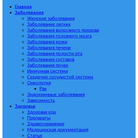
Главная
Заболевания
Женские заболевания
Заболевание легких
Заболевания волосяного покрова
Заболевания головного мозга
Заболевания кожи
Заболевания печени
Заболевания полости рта
Заболевания суставов
Заболевания почек
Иммунная система
Сердечно сосудистой система
Онкология
Рак
Эндокринные заболевания
Зависимость
Здоровье
Здоровая еда
Препараты
Здравоохранение
Медецинская документация
Статьи