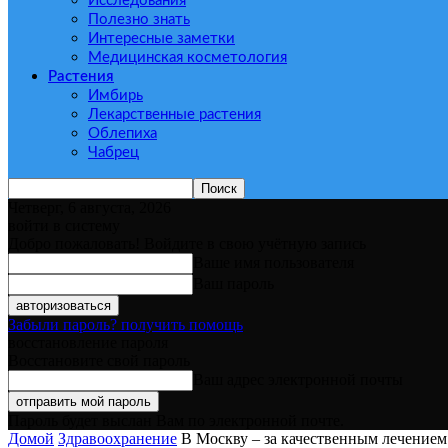
Исследования
Полезно знать
Интересные заметки
Медицинская косметология
Растения
Имбирь
Лекарственные растения
Облепиха
Чабрец
Четверг, 6 августа, 2026
войти в систему
Добро пожаловать! Войдите в свою учётную запись
Ваше имя пользователя
Ваш пароль
Забыли пароль? получить помощь
восстановление пароля
Восстановите свой пароль
Ваш адрес электронной почты
Пароль будет выслан Вам по электронной почте.
Домой
Здравоохранение
В Москву – за качественным лечением