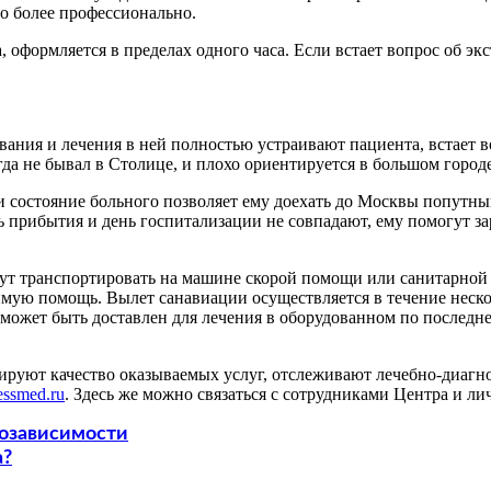
до более профессионально.
, оформляется в пределах одного часа. Если встает вопрос об э
ания и лечения в ней полностью устраивают пациента, встает во
огда не бывал в Столице, и плохо ориентируется в большом городе
состояние больного позволяет ему доехать до Москвы попутным 
 прибытия и день госпитализации не совпадают, ему помогут за
ут транспортировать на машине скорой помощи или санитарной а
имую помощь. Вылет санавиации осуществляется в течение неск
 может быть доставлен для лечения в оборудованном по последн
руют качество оказываемых услуг, отслеживают лечебно-диагнос
essmed.ru
. Здесь же можно связаться с сотрудниками Центра и л
озависимости
а?