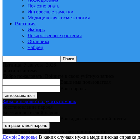
Исследования
Полезно знать
Интересные заметки
Медицинская косметология
Растения
Имбирь
Лекарственные растения
Облепиха
Чабрец
Пятница, 7 августа, 2026
войти в систему
Добро пожаловать! Войдите в свою учётную запись
Ваше имя пользователя
Ваш пароль
Забыли пароль? получить помощь
восстановление пароля
Восстановите свой пароль
Ваш адрес электронной почты
Пароль будет выслан Вам по электронной почте.
Домой
Здоровье
В каких случаях нужна медицинская справка д