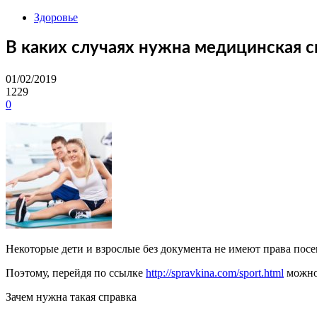
Здоровье
В каких случаях нужна медицинская с
01/02/2019
1229
0
Некоторые дети и взрослые без документа не имеют права посе
Поэтому, перейдя по ссылке
http://spravkina.com/sport.html
можно 
Зачем нужна такая справка