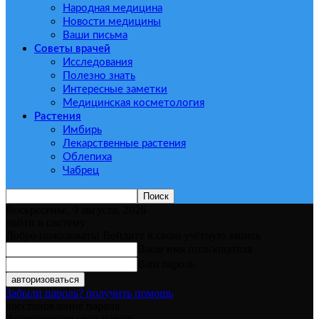
Народная медицина
Новости медицины
Ваши письма
Советы врачей
Исследования
Полезно знать
Интересные заметки
Медицинская косметология
Растения
Имбирь
Лекарственные растения
Облепиха
Чабрец
Воскресенье, 9 августа, 2026
войти в систему
Добро пожаловать! Войдите в свою учётную запись
Ваше имя пользователя
Ваш пароль
Забыли пароль? получить помощь
восстановление пароля
Восстановите свой пароль