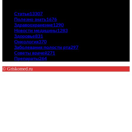
ПОПУЛЯРНЫЕ КАТЕГОРИИ
Статьи
13307
Полезно знать
1676
Здравоохранение
1290
Новости медицины
1283
Здоровье
831
Онкология
370
Заболевания полости рта
297
Советы врачей
271
Препараты
264
© Griskomed.ru