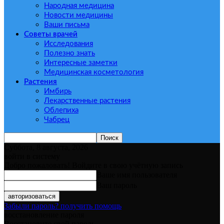
Народная медицина
Новости медицины
Ваши письма
Советы врачей
Исследования
Полезно знать
Интересные заметки
Медицинская косметология
Растения
Имбирь
Лекарственные растения
Облепиха
Чабрец
Суббота, 8 августа, 2026
войти в систему
Добро пожаловать! Войдите в свою учётную запись
Ваше имя пользователя
Ваш пароль
Забыли пароль? получить помощь
восстановление пароля
Восстановите свой пароль