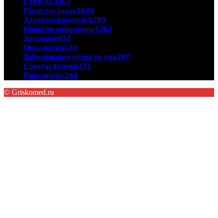
Статьи
13307
Полезно знать
1676
Здравоохранение
1290
Новости медицины
1283
Здоровье
831
Онкология
370
Заболевания полости рта
297
Советы врачей
271
Препараты
264
© Griskomed.ru