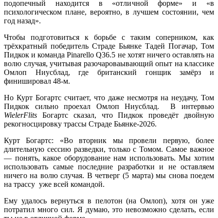
подопечный находится в «отличной форме» и «в
психологическом плане, вероятно, в лучшем состоянии, чем
год назад».
Чтобы подготовиться к борьбе с таким соперником, как
трёхкратный победитель Страде Бьянке Тадей Погачар, Том
Пидкок и команда Pinarello Q36.5 не хотят ничего оставлять на
волю случая, учитывая разочароваывающий опыт на классике
Омлоп Ниусблад, где британский гонщик замёрз и
финишировал 48-м.
Но Курт Богартс считает, что даже несмотря на неудачу, Том
Пидкок сильно проехал Омлоп Ниусблад. В интервью
WielerFlits
Богартс сказал, что Пидкок проведёт двойную
рекогносцировку трассы Страде Бьянке-2026.
Курт Богартс: «Во вторник мы провели первую, более
длительную сессию разведки, только с Томом. Самое важное
— понять, какое оборудование нам использовать. Мы хотим
использовать самые последние разработки и не оставляем
ничего на волю случая. В четверг (5 марта) мы снова поедем
на трассу уже всей командой.
Ему удалось вернуться в пелотон (на Омлоп), хотя он уже
потратил много сил. Я думаю, это невозможно сделать, если