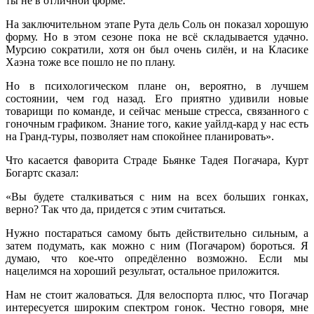
ты не в отличной форме.
На заключительном этапе Рута дель Соль он показал хорошую
форму. Но в этом сезоне пока не всё складывается удачно.
Мурсию сократили, хотя он был очень силён, и на Класике
Хаэна тоже все пошло не по плану.
Но в психологическом плане он, вероятно, в лучшем
состоянии, чем год назад. Его приятно удивили новые
товарищи по команде, и сейчас меньше стресса, связанного с
гоночным графиком. Знание того, какие уайлд-кард у нас есть
на Гранд-туры, позволяет нам спокойнее планировать».
Что касается фаворита Страде Бьянке Тадея Погачара, Курт
Богартс сказал:
«Вы будете сталкиваться с ним на всех больших гонках,
верно? Так что да, придется с этим считаться.
Нужно постараться самому быть действительно сильным, а
затем подумать, как можно с ним (Погачаром) бороться. Я
думаю, что кое-что опредёленно возможно. Если мы
нацелимся на хороший результат, остальное приложится.
Нам не стоит жаловаться. Для велоспорта плюс, что Погачар
интересуется широким спектром гонок. Честно говоря, мне