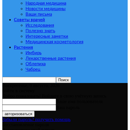
Народная медицина
Новости медицины
Ваши письма
Советы врачей
Исследования
Полезно знать
Интересные заметки
Медицинская косметология
Растения
Имбирь
Лекарственные растения
Облепиха
Чабрец
Воскресенье, 9 августа, 2026
войти в систему
Добро пожаловать! Войдите в свою учётную запись
Ваше имя пользователя
Ваш пароль
Забыли пароль? получить помощь
восстановление пароля
Восстановите свой пароль