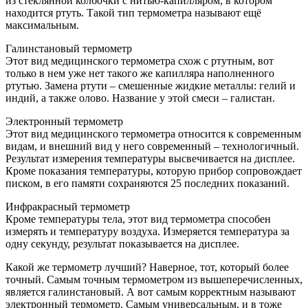
из стеклянной колбочки с нитью-капилляром, в котором
находится ртуть. Такой тип термометра называют ещё
максимальным.
Галинстановый термометр
Этот вид медицинского термометра схож с ртутным, вот
только в нем уже нет такого же капилляра наполненного
ртутью. Замена ртути – смешенные жидкие металлы: гелий и
индий, а также олово. Название у этой смеси – галистан.
Электронный термометр
Этот вид медицинского термометра относится к современным
видам, и внешний вид у него современный – технологичный.
Результат измерения температуры высвечивается на дисплее.
Кроме показания температуры, которую прибор сопровождает
писком, в его памяти сохраняются 25 последних показаний.
Инфракрасный термометр
Кроме температуры тела, этот вид термометра способен
измерять и температуру воздуха. Измеряется температура за
одну секунду, результат показывается на дисплее.
Какой же термометр лучший? Наверное, тот, который более
точный. Самым точным термометром из вышеперечисленных,
является галинстановый. А вот самым корректным называют
электронный термометр. Самым универсальным, и в тоже