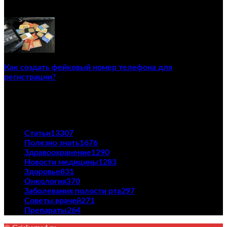
02/12/2020
Как создать фейковый номер телефона для
регистрации?
23/04/2021
ПОПУЛЯРНЫЕ КАТЕГОРИИ
Статьи
13307
Полезно знать
1676
Здравоохранение
1290
Новости медицины
1283
Здоровье
831
Онкология
370
Заболевания полости рта
297
Советы врачей
271
Препараты
264