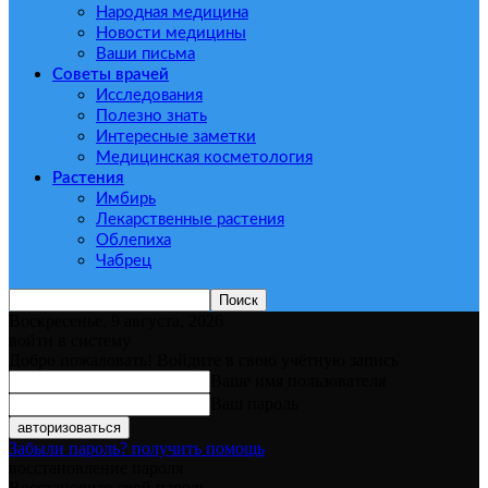
Народная медицина
Новости медицины
Ваши письма
Советы врачей
Исследования
Полезно знать
Интересные заметки
Медицинская косметология
Растения
Имбирь
Лекарственные растения
Облепиха
Чабрец
Воскресенье, 9 августа, 2026
войти в систему
Добро пожаловать! Войдите в свою учётную запись
Ваше имя пользователя
Ваш пароль
Забыли пароль? получить помощь
восстановление пароля
Восстановите свой пароль