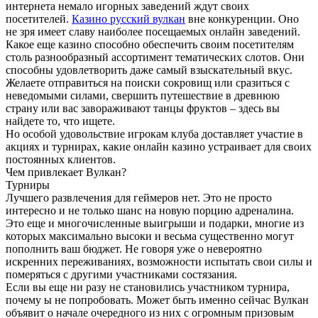
интернета немало игорных заведений ждут своих
посетителей.
Казино русский вулкан
вне конкуренции. Оно
не зря имеет славу наиболее посещаемых онлайн заведений.
Какое еще казино способно обеспечить своим посетителям
столь разнообразный ассортимент тематических слотов.
Они
способны удовлетворить даже самый взыскательный вкус.
Желаете отправиться на поиски сокровищ или сразиться с
неведомыми силами, свершить путешествие в древнюю
страну или вас завораживают танцы фруктов – здесь вы
найдете то, что ищете.
Но особой удовольствие игрокам клуба доставляет участие в
акциях и турнирах, какие онлайн казино устраивает для своих
постоянных клиентов.
Чем привлекает Вулкан?
Турниры
Лучшего развлечения для геймеров нет. Это не просто
интересно и не только шанс на новую порцию адреналина.
Это еще и многочисленные выигрыши и подарки, многие из
которых максимально высоки и весьма существенно могут
пополнить ваш бюджет. Не говоря уже о невероятно
искренних переживаниях, возможности испытать свои силы и
померяться с другими участниками состязания.
Если вы еще ни разу не становились участником турнира,
почему ы не попробовать. Может быть именно сейчас Вулкан
объявит о начале очередного из них с огромным призовым