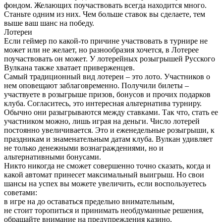
фондом. Желающих поучаствовать всегда находится много.
Станьте одним из них. Чем больше ставок вы сделаете, тем
выше ваш шанс на победу.
Лотереи
Если геймер по какой-то причине участвовать в турнире не
может или не желает, но разнообразия хочется, в Лотерее
поучаствовать он может. У лотерейных розыгрышей Русского
Вулкана также хватает приверженцев.
Самый традиционный вид лотереи – это лото. Участников о
нем оповещают заблаговременно. Получили билеты –
участвуете в розыгрыше призов, бонусов и прочих подарков
клуба. Согласитесь, это интересная альтернатива турниру.
Обычно они разыгрываются между ставками. Так что, стать ее
участником можно, лишь играя на деньги. Число лотерей
постоянно увеличивается. Это и еженедельные розыгрыши, к
праздникам и знаменательным датам клуба. Вулкан удивляет
не только денежными вознаграждениями, но и
альтернативными бонусами.
Никто никогда не сможет совершенно точно сказать, когда и
какой автомат принесет максимальный выигрыш. Но свои
шансы на успех вы можете увеличить, если воспользуетесь
советами:
в игре на до оставаться предельно внимательным,
не стоит торопиться и принимать необдуманные решения,
обращайте внимание на предупреждения казино,