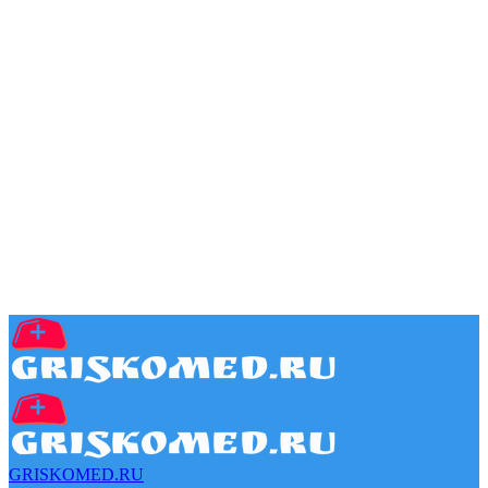
GRISKOMED.RU