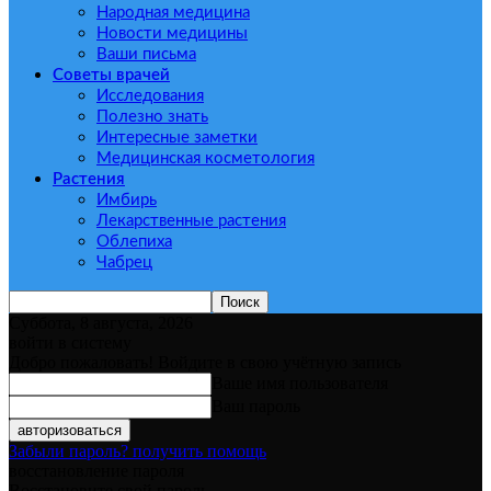
Народная медицина
Новости медицины
Ваши письма
Советы врачей
Исследования
Полезно знать
Интересные заметки
Медицинская косметология
Растения
Имбирь
Лекарственные растения
Облепиха
Чабрец
Суббота, 8 августа, 2026
войти в систему
Добро пожаловать! Войдите в свою учётную запись
Ваше имя пользователя
Ваш пароль
Забыли пароль? получить помощь
восстановление пароля
Восстановите свой пароль