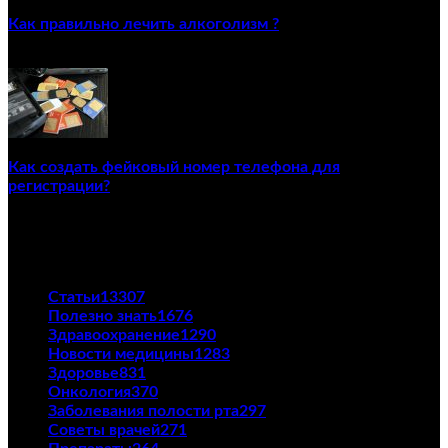
Как правильно лечить алкоголизм ?
02/12/2020
Как создать фейковый номер телефона для
регистрации?
23/04/2021
ПОПУЛЯРНЫЕ КАТЕГОРИИ
Статьи
13307
Полезно знать
1676
Здравоохранение
1290
Новости медицины
1283
Здоровье
831
Онкология
370
Заболевания полости рта
297
Советы врачей
271