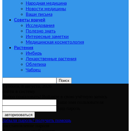
Народная медицина
Новости медицины
Ваши письма
Советы врачей
Исследования
Полезно знать
Интересные заметки
Медицинская косметология
Растения
Имбирь
Лекарственные растения
Облепиха
Чабрец
Суббота, 8 августа, 2026
войти в систему
Добро пожаловать! Войдите в свою учётную запись
Ваше имя пользователя
Ваш пароль
Забыли пароль? получить помощь
восстановление пароля
Восстановите свой пароль