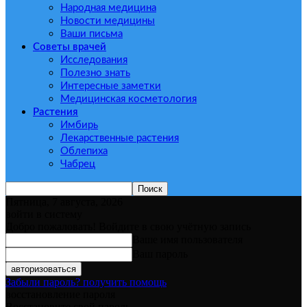
Народная медицина
Новости медицины
Ваши письма
Советы врачей
Исследования
Полезно знать
Интересные заметки
Медицинская косметология
Растения
Имбирь
Лекарственные растения
Облепиха
Чабрец
Пятница, 7 августа, 2026
войти в систему
Добро пожаловать! Войдите в свою учётную запись
Ваше имя пользователя
Ваш пароль
Забыли пароль? получить помощь
восстановление пароля
Восстановите свой пароль