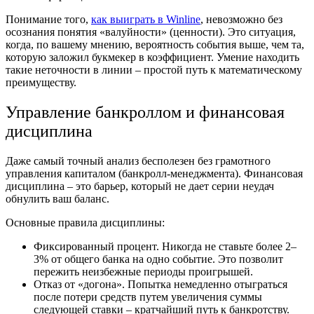
Понимание того,
как выиграть в Winline
, невозможно без
осознания понятия «валуйности» (ценности). Это ситуация,
когда, по вашему мнению, вероятность события выше, чем та,
которую заложил букмекер в коэффициент. Умение находить
такие неточности в линии – простой путь к математическому
преимуществу.
Управление банкроллом и финансовая
дисциплина
Даже самый точный анализ бесполезен без грамотного
управления капиталом (банкролл-менеджмента). Финансовая
дисциплина – это барьер, который не дает серии неудач
обнулить ваш баланс.
Основные правила дисциплины:
Фиксированный процент. Никогда не ставьте более 2–
3% от общего банка на одно событие. Это позволит
пережить неизбежные периоды проигрышей.
Отказ от «догона». Попытка немедленно отыграться
после потери средств путем увеличения суммы
следующей ставки – кратчайший путь к банкротству.