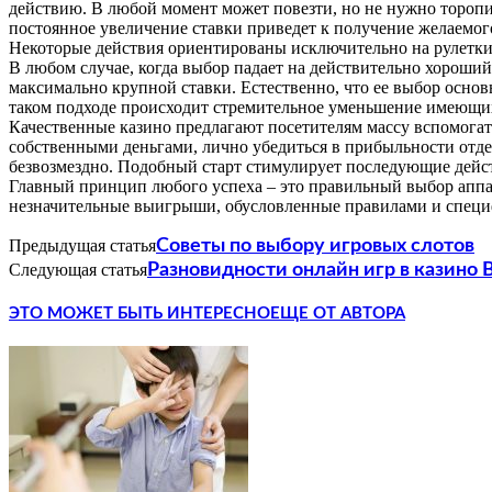
действию. В любой момент может повезти, но не нужно торопит
постоянное увеличение ставки приведет к получение желаемого
Некоторые действия ориентированы исключительно на рулетки
В любом случае, когда выбор падает на действительно хороши
максимально крупной ставки. Естественно, что ее выбор основ
таком подходе происходит стремительное уменьшение имеющихс
Качественные казино предлагают посетителям массу вспомогате
собственными деньгами, лично убедиться в прибыльности отде
безвозмездно. Подобный старт стимулирует последующие дейс
Главный принцип любого успеха – это правильный выбор аппа
незначительные выигрыши, обусловленные правилами и специф
Предыдущая статья
Советы по выбору игровых слотов
Следующая статья
Разновидности онлайн игр в казино 
ЭТО МОЖЕТ БЫТЬ ИНТЕРЕСНО
ЕЩЕ ОТ АВТОРА