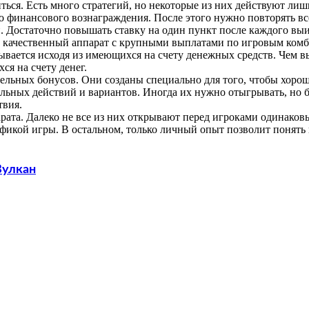
ься. Есть много стратегий, но некоторые из них действуют лишь
 финансового вознаграждения. После этого нужно повторять все
. Достаточно повышать ставку на один пункт после каждого вы
й качественный аппарат с крупными выплатами по игровым комб
ывается исходя из имеющихся на счету денежных средств. Чем в
я на счету денег.
льных бонусов. Они созданы специально для того, чтобы хороше
льных действий и вариантов. Иногда их нужно отыгрывать, но б
твия.
рата. Далеко не все из них открывают перед игроками одинаков
икой игры. В остальном, только личный опыт позволит понять 
Вулкан