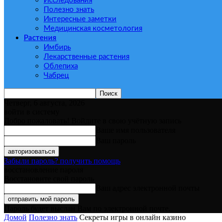
Исследования
Полезно знать
Интересные заметки
Медицинская косметология
Растения
Имбирь
Лекарственные растения
Облепиха
Чабрец
Четверг, 6 августа, 2026
войти в систему
Добро пожаловать! Войдите в свою учётную запись
Ваше имя пользователя
Ваш пароль
Забыли пароль? получить помощь
восстановление пароля
Восстановите свой пароль
Ваш адрес электронной почты
Пароль будет выслан Вам по электронной почте.
Домой
Полезно знать
Секреты игры в онлайн казино