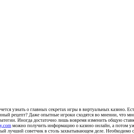
ется узнать о главных секретах игры в виртуальных казино. Ес
нный рецепт?
Даже опытные игроки сходятся во мнении, что мно
ратегии. Иногда достаточно лишь вовремя изменить общую став
gy.com
можно получить информацию о казино онлайн, а потом уж
амый лучший советчик в столь захватывающем деле. Необходимо