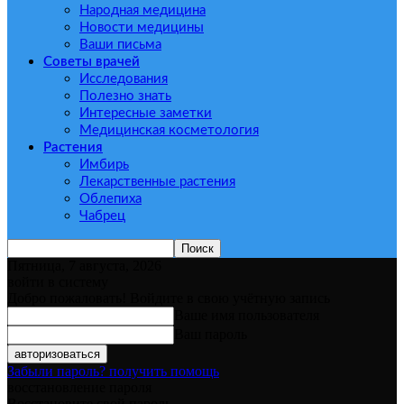
Народная медицина
Новости медицины
Ваши письма
Советы врачей
Исследования
Полезно знать
Интересные заметки
Медицинская косметология
Растения
Имбирь
Лекарственные растения
Облепиха
Чабрец
Пятница, 7 августа, 2026
войти в систему
Добро пожаловать! Войдите в свою учётную запись
Ваше имя пользователя
Ваш пароль
Забыли пароль? получить помощь
восстановление пароля
Восстановите свой пароль