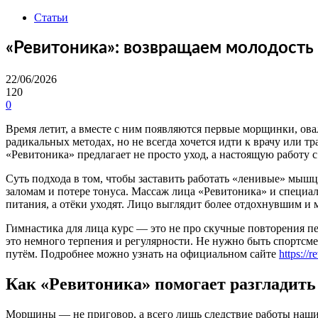
Статьи
«Ревитоника»: возвращаем молодост
22/06/2026
120
0
Время летит, а вместе с ним появляются первые морщинки, ова
радикальных методах, но не всегда хочется идти к врачу или тр
«Ревитоника» предлагает не просто уход, а настоящую работу 
Суть подхода в том, чтобы заставить работать «ленивые» мышц
заломам и потере тонуса. Массаж лица «Ревитоника» и специа
питания, а отёки уходят. Лицо выглядит более отдохнувшим и
Гимнастика для лица курс — это не про скучные повторения пер
это немного терпения и регулярности. Не нужно быть спортсм
путём. Подробнее можно узнать на официальном сайте
https://r
Как «Ревитоника» помогает разгладить
Морщины — не приговор, а всего лишь следствие работы наши