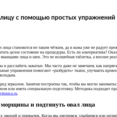
ь лицу с помощью простых упражнений
л лица становится не таким чётким, да и кожа уже не радует п
атить целое состояние на процедуры. Есть ли альтернатива? Оказ
с мышцами лица и шеи. Это не волшебная таблетка, а вполне реа
ы и расслабить зажатые. Мы часто даже не замечаем, как напря
льные упражнения помогают «разбудить» ткани, улучшить кровоо
 молодым.
ед зеркалом. Занятия построены так, чтобы вы могли заниматься
еном или иметь специальную подготовку. Методика подходит пра
evitonica.ru
.
 морщины и подтянуть овал лица
х эмоций и привычек. Когда мы хмуримся, улыбаемся или щури