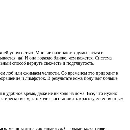
режней упругостью. Многие начинают задумываться о
ывается, да! И она гораздо ближе, чем кажется. Система
льный способ вернуть свежесть и подтянутость.
гаем лоб или сжимаем челюсти. Со временем это приводит к
бращение и лимфоток. В результате кожа получает больше
 в удобное время, даже не выходя из дома. Всё, что нужно —
ктически всем, кто хочет восстановить красоту естественным
мся, мышцы лица сокращаются. С годами кожа теряет