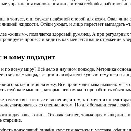
ные упражнения омоложения лица и тела revitonica работают ина
 в тонусе, они служат надёжной опорой для кожи. Овал лица с
 лишней жидкости. Отёки уходят, и лицо перестаёт выглядеть «
лее «живым», появляется здоровый румянец. А при регулярных т
нтролируете процесс и видите, как меняется ваше отражение в з
 и кому подходит
 и по всему миру? Всё дело в научном подходе. Методика основ
действия на мышцы, фасции и лимфатическую систему шеи и лиц
ивного воздействия на кожу. Всё происходит максимально мягко 
ить глубокие мышцы, которые невозможно проработать обычным
же заметил возрастные изменения, и тем, кто хочет их предотвр
оконсультироваться со специалистом. Но для большинства людей
 жизни для вашего лица. Это как фитнес, только для мышц лица
ь старение.
добрать подходящий онлайн курс гимнастики и массажа, официа