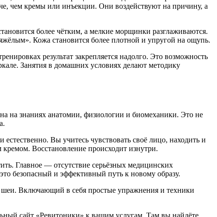
че, чем кремы или инъекции. Они воздействуют на причину, а
тановится более чётким, а мелкие морщинки разглаживаются.
тяжёлым». Кожа становится более плотной и упругой на ощупь.
ренировках результат закрепляется надолго. Это возможность
еркале. Занятия в домашних условиях делают методику
ана на знаниях анатомии, физиологии и биомеханики. Это не
а.
и естественно. Вы учитесь чувствовать своё лицо, находить и
 кремом. Восстановление происходит изнутри.
атить. Главное — отсутствие серьёзных медицинских
 это безопасный и эффективный путь к новому образу.
 и шеи. Включающий в себя простые упражнения и техники
льный сайт «Ревитоники» к вашим услугам. Там вы найдёте