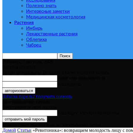
Исследования
Полезно знать
Интересные заметки
Медицинская косметология
Растения
Имбирь
Лекарственные растения
Облепиха
Чабрец
Пятница, 7 августа, 2026
войти в систему
Добро пожаловать! Войдите в свою учётную запись
Ваше имя пользователя
Ваш пароль
Забыли пароль? получить помощь
восстановление пароля
Восстановите свой пароль
Ваш адрес электронной почты
Пароль будет выслан Вам по электронной почте.
Домой
Статьи
«Ревитоника»: возвращаем молодость лицу с п