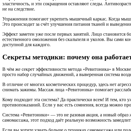
эластичность, и эти сокращения оставляют следы. Антивозраст
не на следствие.
Упражнения помогают укрепить мышечный каркас. Когда мышцы
Это происходит за счёт улучшения питания тканей и выведения
Эффект заметен уже после первых занятий. Лицо становится бо
естественного омоложения без скальпеля и уколов. Вы сами ко
доступной для каждого.
Секреты методики: почему она работает
В чём же секрет эффективности метода «Ревитоника» в Москве
просто набор случайных движений, а выверенная система воз
В отличие от многих косметических процедур, здесь нет агресс
снимать зажимы. Массаж лица «Ревитоника» помогает расслаб
Кому подходит эта система? Да практически всем! И тем, кто у
противопоказаний. Если у вас есть сомнения, всегда можно пр
Система «Ревитоники» — это не разовая акция, а новый образ
самомассажа, этот подход даёт реальную возможность замедлит
Если вы хотите узнать больше о техниках самомассажа или по