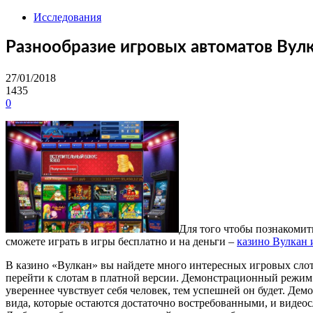
Исследования
Разнообразие игровых автоматов Вулк
27/01/2018
1435
0
Для того чтобы познакомит
сможете играть в игры бесплатно и на деньги –
казино Вулкан 
В казино «Вулкан» вы найдете много интересных игровых слото
перейти к слотам в платной версии. Демонстрационный режим п
увереннее чувствует себя человек, тем успешней он будет. Д
вида, которые остаются достаточно востребованными, и виде