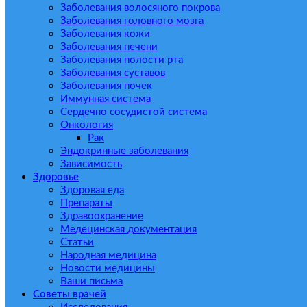
Заболевания волосяного покрова
Заболевания головного мозга
Заболевания кожи
Заболевания печени
Заболевания полости рта
Заболевания суставов
Заболевания почек
Иммунная система
Сердечно сосудистой система
Онкология
Рак
Эндокринные заболевания
Зависимость
Здоровье
Здоровая еда
Препараты
Здравоохранение
Медецинская документация
Статьи
Народная медицина
Новости медицины
Ваши письма
Советы врачей