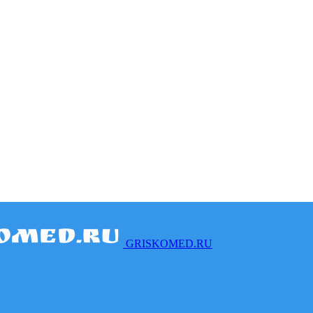
GRISKOMED.RU