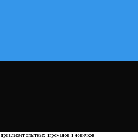
: привлекает опытных игроманов и новичков