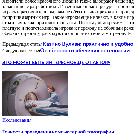
Любители более красочного дизайна также выбирают чаще вид
талантливые разработчики. Известные онлайн-ресурсы постоян
играть в различные игры, вам не обязательно проходить проце
поприще азартных игр. Такие игроки еще не знают, в какие игр
стратегия также приходит с опытом. Поэтому демо-режим – это
платную и подготавливала игрока к переходу на обычный режим
обновив страницу, расходуют их в игре на свое усмотрение. Е
Предыдущая статья
Казино Вулкан: практично и удобно
Следующая статья
Особенности обучения остеопатии
ЭТО МОЖЕТ БЫТЬ ИНТЕРЕСНО
ЕЩЕ ОТ АВТОРА
Исследования
Тонкости проведения компьютерной томографии