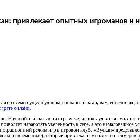
ан: привлекает опытных игроманов и 
ься со всеми существующими онлайн-играми, вам, конечно же, не
играть онлайн
.
в. Начинайте играть в них сразу же, используя все возможност
озволяет наработать уверенность в себе, а это немаловажное у
емонстрационный режим игр в игровом клубе «Вулкан» представ
ослоты (современные), которые привлекают множество геймеров