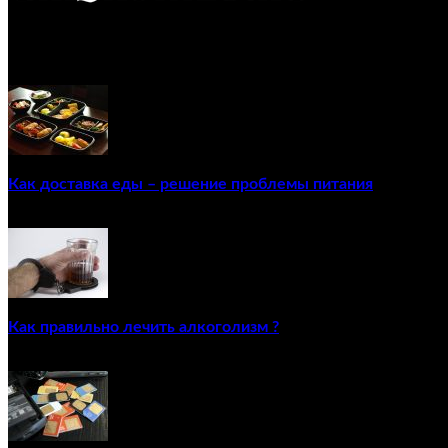
GRISKOMED.RU - интернет-энциклопедия самостоятельного л
ПОПУЛЯРНЫЕ ПОСТЫ
Как доставка еды – решение проблемы питания
22/12/2020
Как правильно лечить алкоголизм ?
02/12/2020