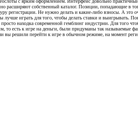
еослоты с ярким оформлением. Интерфейс довольно практичный
но расширяют собственный каталог. Позиции, попадающие в топ
дуру регистрации. Не нужно делать и какие-либо взносы. А это 
ы лучше играть для того, чтобы делать ставки и выигрывать. По
 просто находка современной гемблинг индустрии. Для того что
, то есть к игре на деньги, были придуманы так называемые фа
сли вы решили перейти к игре в обычном режиме, на момент рег