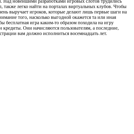
. Над новейшими разработками игровых слотов трудились
, также легко найти на порталах виртуальных клубов. Чтобы
очень выручает игроков, которые делают лишь первые шаги на
нимание того, насколько выгодной окажется та или иная
бы бесплатная игра каким-то образом походила на игру
н кредиты. Они начисляются пользователям, а последние,
истрации вам должно исполниться восемнадцать лет.