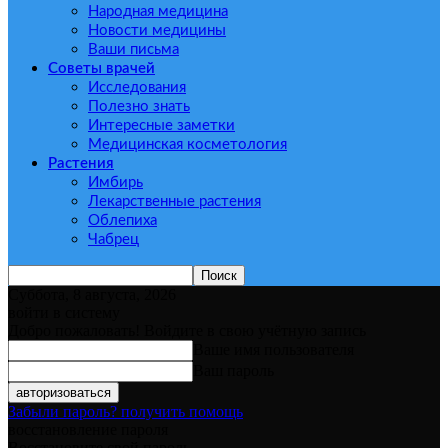
Народная медицина
Новости медицины
Ваши письма
Советы врачей
Исследования
Полезно знать
Интересные заметки
Медицинская косметология
Растения
Имбирь
Лекарственные растения
Облепиха
Чабрец
Суббота, 8 августа, 2026
войти в систему
Добро пожаловать! Войдите в свою учётную запись
Ваше имя пользователя
Ваш пароль
Забыли пароль? получить помощь
восстановление пароля
Восстановите свой пароль