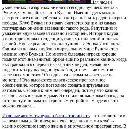
Для людей
увлеченных и азартных не найти сегодня лучшего места в
Рунете, чем онлайн-казино Вулкан.
Именно здесь можно
раскрыть все свои свойства характера, познать радость игры и
победы. Клуб Вулкан по праву считается одним из самых
популярных он-лайн заведений такого рода. Репутацию и
уважение клуб завоевал славной историей. История клуба –
это история новых тенденций, новых отношений и новых
реалий. Новые реалии – это наступившая Эпоха Интернета.
Одним из первых клубов в виртуальном мире Рунета стал
именно клуб Вулкан. Но многие бывалые игроки хорошо
помнят этот знаменитый бренд ещё по реальным казино, когда
выстраивались очереди из азартных людей, желавших
подергать за ручку «одноруких бандитов» — автоматов –
железных монстров! Сегодня эти автоматы – это уже не
монстры! Это высокотехнологическое программное
обеспечение, которое позволило создать виртуальные
автоматы. Сегодня к ним нет очередей, потому что казино
сегодня есть в каждом доме. Это стало возможным благодаря
интернету и новым электронным устройствам, где все это
можно увидеть.
Игровые автоматы вулкан бесплатно играть
– это стало таким
же реальным действием, как ещё недавно и сами клубы-
казино обретшие новую жизнь в виртуальном пространстве. В