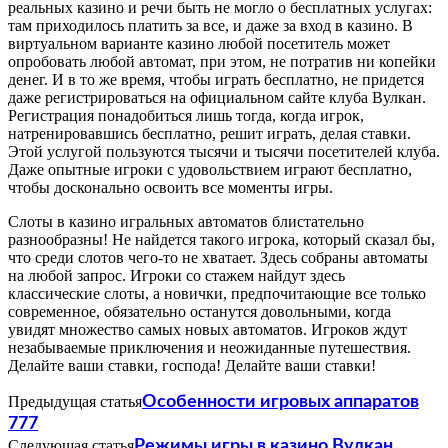
реальных казино и речи быть не могло о бесплатных услугах:
там приходилось платить за все, и даже за вход в казино. В
виртуальном варианте казино любой посетитель может
опробовать любой автомат, при этом, не потратив ни копейки
денег. И в то же время, чтобы играть бесплатно, не придется
даже регистрироваться на официальном сайте клуба Вулкан.
Регистрация понадобиться лишь тогда, когда игрок,
натренировавшись бесплатно, решит играть, делая ставки.
Этой услугой пользуются тысячи и тысячи посетителей клуба.
Даже опытные игроки с удовольствием играют бесплатно,
чтобы досконально освоить все моменты игры.
Слоты в казино игральных автоматов блистательно
разнообразны! Не найдется такого игрока, который сказал бы,
что среди слотов чего-то не хватает. Здесь собраны автоматы
на любой запрос. Игроки со стажем найдут здесь
классические слоты, а новички, предпочитающие все только
современное, обязательно останутся довольными, когда
увидят множество самых новых автоматов. Игроков ждут
незабываемые приключения и неожиданные путешествия.
Делайте ваши ставки, господа! Делайте ваши ставки!
Предыдущая статья
Особенности игровых аппаратов
777
Следующая статья
Режимы игры в казино Вулкан