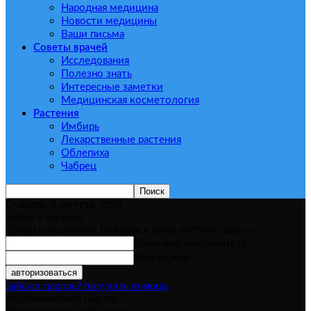
Народная медицина
Новости медицины
Ваши письма
Советы врачей
Исследования
Полезно знать
Интересные заметки
Медицинская косметология
Растения
Имбирь
Лекарственные растения
Облепиха
Чабрец
Суббота, 8 августа, 2026
войти в систему
Добро пожаловать! Войдите в свою учётную запись
Ваше имя пользователя
Ваш пароль
Забыли пароль? получить помощь
восстановление пароля
Восстановите свой пароль