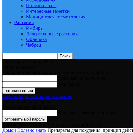
Исследования
Полезно знать
Интересные заметки
Медицинская косметология
Растения
Имбирь
Лекарственные растения
Облепиха
Чабрец
Пятница, 7 августа, 2026
войти в систему
Добро пожаловать! Войдите в свою учётную запись
Ваше имя пользователя
Ваш пароль
Забыли пароль? получить помощь
восстановление пароля
Восстановите свой пароль
Ваш адрес электронной почты
Пароль будет выслан Вам по электронной почте.
Домой
Полезно знать
Препараты для похудения: принцип дейс