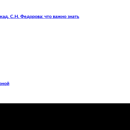
ад. С.Н. Федорова: что важно знать
оной
ечения заболеваний