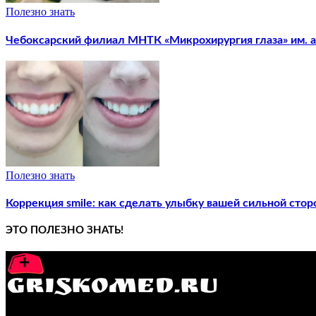
Полезно знать
Чебоксарский филиал МНТК «Микрохирургия глаза» им. ак
Полезно знать
Коррекция smile: как сделать улыбку вашей сильной стор
ЭТО ПОЛЕЗНО ЗНАТЬ!
GRISKOMED.RU - интернет-энциклопедия самостоятельного л