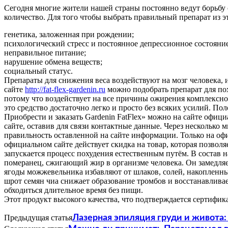
Сегодня многие жители нашей страны постоянно ведут борьбу 
количество. Для того чтобы выбрать правильный препарат из 
генетика, заложенная при рождении;
психологический стресс и постоянное депрессионное состояние
неправильное питание;
нарушение обмена веществ;
социальный статус.
Препараты для снижения веса воздействуют на мозг человека, 
сайте
http://fat-flex-gardenin.ru
можно подобрать препарат для п
потому что воздействует на все причины ожирения комплексно,
это средство достаточно легко и просто без всяких усилий. П
Приобрести и заказать Gardenin FatFlex» можно на сайте офици
сайте, оставив для связи контактные данные. Через несколько
правильность оставленной на сайте информации. Только на офи
официальном сайте действует скидка на товар, которая позвол
запускается процесс похудения естественным путём. В состав н
померанец, сжигающий жир в организме человека. Он замедля
ягоды можжевельника избавляют от шлаков, солей, накопленн
шрот семян чиа снижает образование тромбов и восстанавлива
обходиться длительное время без пищи.
Этот продукт высокого качества, что подтверждается сертифи
Предыдущая статья
Лазерная эпиляция груди и живота