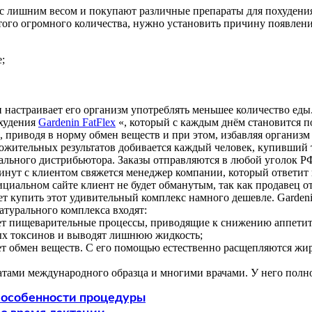
с лишним весом и покупают различные препараты для похудения
этого огромного количества, нужно установить причину появлен
;
и настраивает его организм употреблять меньшее количество еды
охудения
Gardenin FatFlex
«, который с каждым днём становится по
 приводя в норму обмен веществ и при этом, избавляя организм
оложительных результатов добивается каждый человек, купивший 
ального дистрибьютора. Заказы отправляются в любой уголок РФ.
 минут с клиентом свяжется менеджер компании, который ответит
циальном сайте клиент не будет обманутым, так как продавец от
яет купить этот удивительный комплекс намного дешевле. Garden
атурального комплекса входят:
ет пищеварительные процессы, приводящие к снижению аппетита
ых токсинов и выводят лишнюю жидкость;
ет обмен веществ. С его помощью естественно расщепляются жир
катами международного образца и многими врачами. У него полн
: особенности процедуры