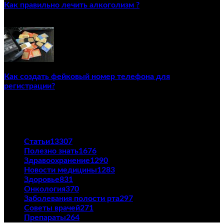
Как правильно лечить алкоголизм ?
02/12/2020
Как создать фейковый номер телефона для
регистрации?
23/04/2021
ПОПУЛЯРНЫЕ КАТЕГОРИИ
Статьи
13307
Полезно знать
1676
Здравоохранение
1290
Новости медицины
1283
Здоровье
831
Онкология
370
Заболевания полости рта
297
Советы врачей
271
Препараты
264