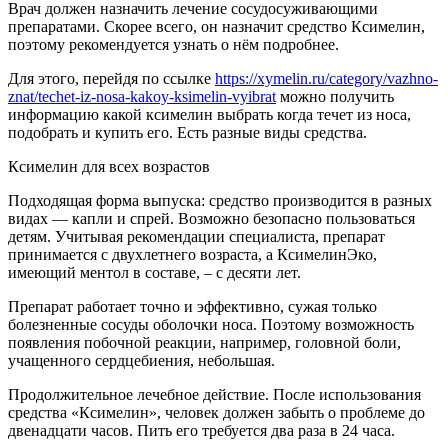
Врач должен назначить лечение сосудосуживающими
препаратами. Скорее всего, он назначит средство Ксимелин,
поэтому рекомендуется узнать о нём подробнее.
Для этого, перейдя по ссылке
https://xymelin.ru/category/vazhno-
znat/techet-iz-nosa-kakoy-ksimelin-vyibrat
можно получить
информацию какой ксимелин выбрать когда течет из носа,
подобрать и купить его. Есть разные виды средства.
Ксимелин для всех возрастов
Подходящая форма выпуска: средство производится в разных
видах — капли и спрей. Возможно безопасно пользоваться
детям. Учитывая рекомендации специалиста, препарат
принимается с двухлетнего возраста, а КсимелинЭко,
имеющий ментол в составе, – с десяти лет.
Препарат работает точно и эффективно, сужая только
болезненные сосуды оболочки носа. Поэтому возможность
появления побочной реакции, например, головной боли,
учащенного сердцебиения, небольшая.
Продолжительное лечебное действие. После использования
средства «Ксимелин», человек должен забыть о проблеме до
двенадцати часов. Пить его требуется два раза в 24 часа.