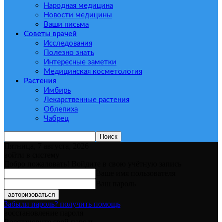
Народная медицина
Новости медицины
Ваши письма
Советы врачей
Исследования
Полезно знать
Интересные заметки
Медицинская косметология
Растения
Имбирь
Лекарственные растения
Облепиха
Чабрец
Пятница, 7 августа, 2026
войти в систему
Добро пожаловать! Войдите в свою учётную запись
Ваше имя пользователя
Ваш пароль
Забыли пароль? получить помощь
восстановление пароля
Восстановите свой пароль