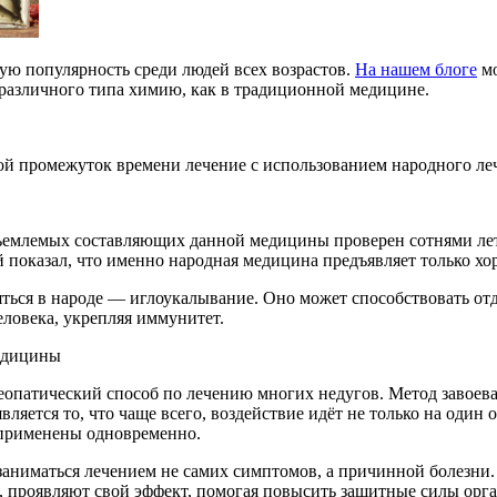
ую популярность среди людей всех возрастов.
На нашем блоге
мо
я различного типа химию, как в традиционной медицине.
ой промежуток времени лечение с использованием народного ле
тъемлемых составляющих данной медицины проверен сотнями лет
показал, что именно народная медицина предъявляет только хо
ться в народе — иглоукалывание. Оно может способствовать от
ловека, укрепляя иммунитет.
медицины
опатический способ по лечению многих недугов. Метод завоева
ется то, что чаще всего, воздействие идёт не только на один ор
 применены одновременно.
заниматься лечением не самих симптомов, а причинной болезни.
 проявляют свой эффект, помогая повысить защитные силы орга