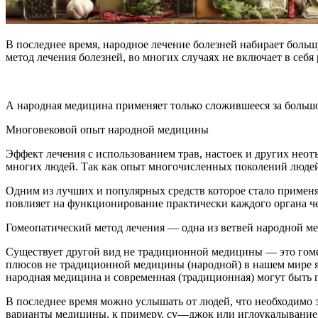
В последнее время, народное лечение болезней набирает больш
метод лечения болезней, во многих случаях не включает в себ
А народная медицина применяет только сложившееся за больш
Многовековой опыт народной медицины
Эффект лечения с использованием трав, настоек и других нео
многих людей. Так как опыт многочисленных поколений людей 
Одним из лучших и популярных средств которое стало применя
повлияет на функционирование практически каждого органа че
Гомеопатический метод лечения — одна из ветвей народной 
Существует другой вид не традиционной медицины — это гоме
плюсов не традиционной медицины (народной) в нашем мире явля
народная медицина и современная (традиционная) могут быть
В последнее время можно услышать от людей, что необходимо 
варианты медицины, к примеру, су—джок или иглоукалывание,