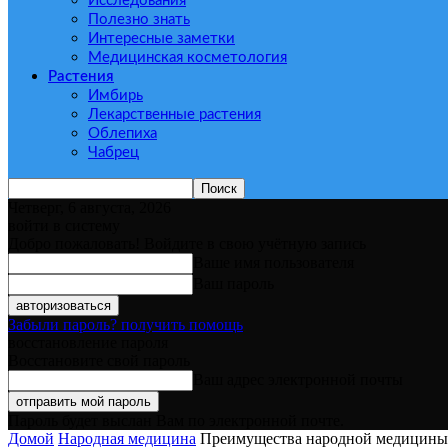
Исследования
Полезно знать
Интересные заметки
Медицинская косметология
Растения
Имбирь
Лекарственные растения
Облепиха
Чабрец
Четверг, 6 августа, 2026
войти в систему
Добро пожаловать! Войдите в свою учётную запись
Ваше имя пользователя
Ваш пароль
Забыли пароль? получить помощь
восстановление пароля
Восстановите свой пароль
Ваш адрес электронной почты
Пароль будет выслан Вам по электронной почте.
Домой
Народная медицина
Преимущества народной медицины