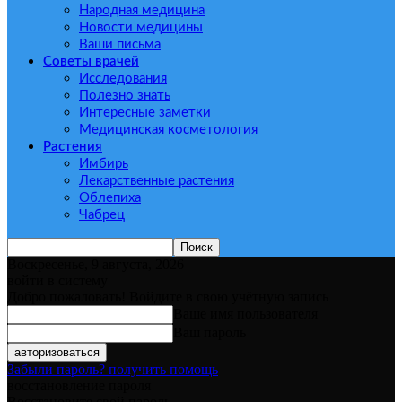
Народная медицина
Новости медицины
Ваши письма
Советы врачей
Исследования
Полезно знать
Интересные заметки
Медицинская косметология
Растения
Имбирь
Лекарственные растения
Облепиха
Чабрец
Воскресенье, 9 августа, 2026
войти в систему
Добро пожаловать! Войдите в свою учётную запись
Ваше имя пользователя
Ваш пароль
Забыли пароль? получить помощь
восстановление пароля
Восстановите свой пароль