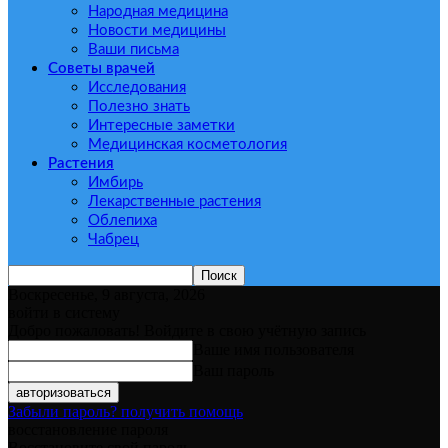
Народная медицина
Новости медицины
Ваши письма
Советы врачей
Исследования
Полезно знать
Интересные заметки
Медицинская косметология
Растения
Имбирь
Лекарственные растения
Облепиха
Чабрец
Воскресенье, 9 августа, 2026
войти в систему
Добро пожаловать! Войдите в свою учётную запись
Ваше имя пользователя
Ваш пароль
Забыли пароль? получить помощь
восстановление пароля
Восстановите свой пароль