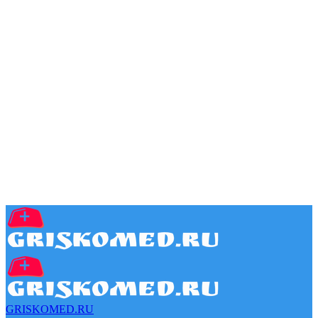
GRISKOMED.RU