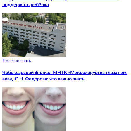
поддержать ребёнка
Полезно знать
Чебоксарский филиал МНТК «Микрохирургия глаза» им.
акад. С.Н. Федорова: что важно знать