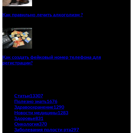
Как правильно лечить алкоголизм ?
02/12/2020
Как создать фейковый номер телефона для
регистрации?
23/04/2021
ПОПУЛЯРНЫЕ КАТЕГОРИИ
Статьи
13307
Полезно знать
1676
Здравоохранение
1290
Новости медицины
1283
Здоровье
831
Онкология
370
Заболевания полости рта
297