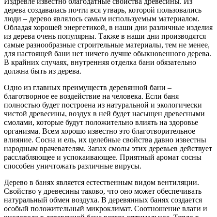
Издревле известно благодатные свойства древесины. Из
дерева создавалась почти вся утварь, которой пользовались
люди – дерево являлось самым используемым материалом.
Обладая хорошей энергетикой, в наши дни различные изделия
из дерева очень популярны. Также в наши дни производятся
самые разнообразные строительные материалы, тем не менее,
для настоящей бани нет ничего лучше обыкновенного дерева.
В крайних случаях, внутренняя отделка бани обязательно
должна быть из дерева.
Одно из главных преимуществ деревянной бани –
благотворное ее воздействие на человека. Если баня
полностью будет построена из натуральной и экологически
чистой древесины, воздух в ней будет насыщен древесными
смолами, которые будут положительно влиять на здоровье
организма. Всем хорошо известно это благотворительное
влияние. Сосна и ель, их целебные свойства давно известны
народным врачевателям. Запах смолы этих деревьев действует
расслабляющее и успокаивающее. Приятный аромат сосны
способен уничтожать различные вирусы.
Дерево в банях является естественным видом вентиляции.
Свойство у древесины таково, что оно может обеспечивать
натуральный обмен воздуха. В деревянных банях создается
особый положительный микроклимат. Соотношение влаги и