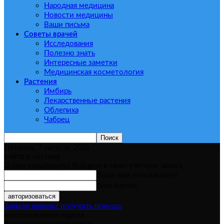
Народная медицина
Новости медицины
Ваши письма
Советы врачей
Исследования
Полезно знать
Интересные заметки
Медицинская косметология
Растения
Имбирь
Лекарственные растения
Облепиха
Чабрец
Пятница, 7 августа, 2026
войти в систему
Добро пожаловать! Войдите в свою учётную запись
Ваше имя пользователя
Ваш пароль
Забыли пароль? получить помощь
восстановление пароля
Восстановите свой пароль