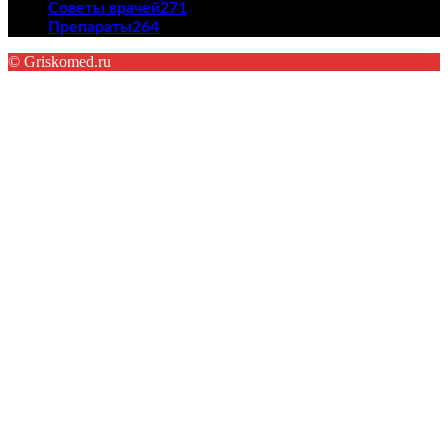
Советы врачей
271
Препараты
264
© Griskomed.ru