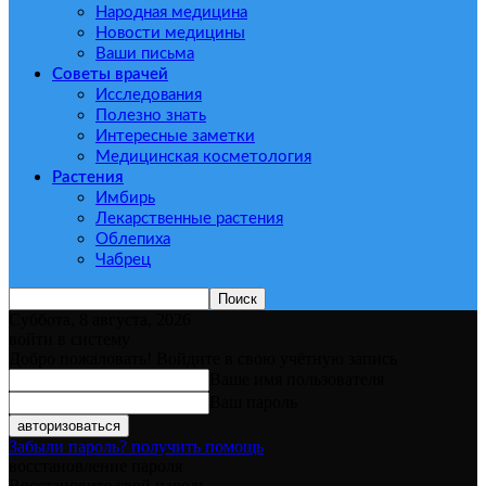
Народная медицина
Новости медицины
Ваши письма
Советы врачей
Исследования
Полезно знать
Интересные заметки
Медицинская косметология
Растения
Имбирь
Лекарственные растения
Облепиха
Чабрец
Суббота, 8 августа, 2026
войти в систему
Добро пожаловать! Войдите в свою учётную запись
Ваше имя пользователя
Ваш пароль
Забыли пароль? получить помощь
восстановление пароля
Восстановите свой пароль