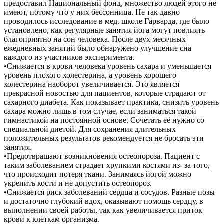
предоставил Национальный фонд, множество людей этого не
имеют, потому что у них бессонница. Не так давно
проводилось исследование в мед. школе Гарварда, где было
установлено, как регулярные занятия йога могут повлиять
благоприятно на сон человека. После двух месячных
ежедневных занятий было обнаружено улучшение сна
каждого из участников эксперимента.
•Снижается в крови человека уровень сахара и уменьшается
уровень плохого холестерина, а уровень хорошего
холестерина наоборот увеличивается. Это является
прекрасной новостью для пациентов, которые страдают от
сахарного диабета. Как показывает практика, снизить уровень
сахара можно лишь в том случае, если заниматься такой
гимнастикой на постоянной основе. Сочетать её нужно со
специальной диетой. Для сохранения длительных
положительных результатов рекомендуется не бросать эти
занятия.
•Предотвращают возникновения остеопороза. Пациент с
таким заболеванием страдает хрупкими костями из- за того,
что происходит потеря ткани. Занимаясь йогой можно
укрепить кости и не допустить остеопороз.
•Снижается риск заболеваний сердца и сосудов. Разные позы
и достаточно глубокий вдох, оказывают помощь сердцу, в
выполнении своей работы, так как увеличивается приток
крови к клеткам организма.