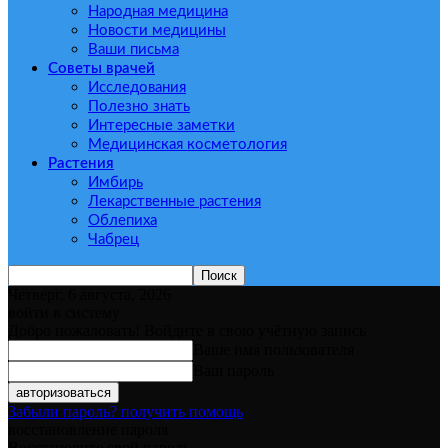
Народная медицина
Новости медицины
Ваши письма
Советы врачей
Исследования
Полезно знать
Интересные заметки
Медицинская косметология
Растения
Имбирь
Лекарственные растения
Облепиха
Чабрец
Четверг, 6 августа, 2026
войти в систему
Добро пожаловать! Войдите в свою учётную запись
Ваше имя пользователя
Ваш пароль
Забыли пароль? получить помощь
восстановление пароля
Восстановите свой пароль