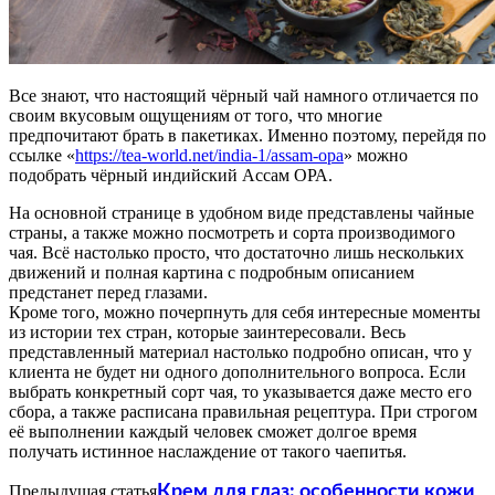
Все знают, что настоящий чёрный чай намного отличается по
своим вкусовым ощущениям от того, что многие
предпочитают брать в пакетиках. Именно поэтому, перейдя по
ссылке «
https://tea-world.net/india-1/assam-opa
» можно
подобрать чёрный индийский Ассам ОРА.
На основной странице в удобном виде представлены чайные
страны, а также можно посмотреть и сорта производимого
чая. Всё настолько просто, что достаточно лишь нескольких
движений и полная картина с подробным описанием
предстанет перед глазами.
Кроме того, можно почерпнуть для себя интересные моменты
из истории тех стран, которые заинтересовали. Весь
представленный материал настолько подробно описан, что у
клиента не будет ни одного дополнительного вопроса. Если
выбрать конкретный сорт чая, то указывается даже место его
сбора, а также расписана правильная рецептура. При строгом
её выполнении каждый человек сможет долгое время
получать истинное наслаждение от такого чаепитья.
Предыдущая статья
Крем для глаз: особенности кожи