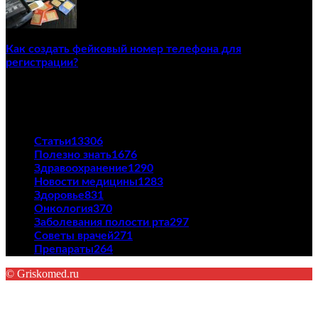
Как создать фейковый номер телефона для
регистрации?
23/04/2021
ПОПУЛЯРНЫЕ КАТЕГОРИИ
Статьи
13306
Полезно знать
1676
Здравоохранение
1290
Новости медицины
1283
Здоровье
831
Онкология
370
Заболевания полости рта
297
Советы врачей
271
Препараты
264
© Griskomed.ru