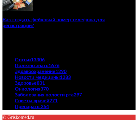
Как создать фейковый номер телефона для
регистрации?
23/04/2021
ПОПУЛЯРНЫЕ КАТЕГОРИИ
Статьи
13306
Полезно знать
1676
Здравоохранение
1290
Новости медицины
1283
Здоровье
831
Онкология
370
Заболевания полости рта
297
Советы врачей
271
Препараты
264
© Griskomed.ru