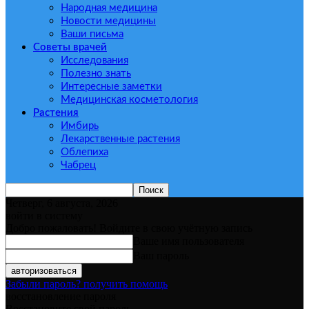
Народная медицина
Новости медицины
Ваши письма
Советы врачей
Исследования
Полезно знать
Интересные заметки
Медицинская косметология
Растения
Имбирь
Лекарственные растения
Облепиха
Чабрец
Четверг, 6 августа, 2026
войти в систему
Добро пожаловать! Войдите в свою учётную запись
Ваше имя пользователя
Ваш пароль
Забыли пароль? получить помощь
восстановление пароля
Восстановите свой пароль