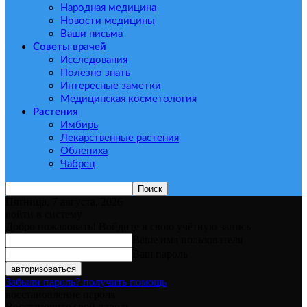
Народная медицина
Новости медицины
Ваши письма
Советы врачей
Исследования
Полезно знать
Интересные заметки
Медицинская косметология
Растения
Имбирь
Лекарственные растения
Облепиха
Чабрец
Пятница, 7 августа, 2026
войти в систему
Добро пожаловать! Войдите в свою учётную запись
Ваше имя пользователя
Ваш пароль
Забыли пароль? получить помощь
восстановление пароля
Восстановите свой пароль