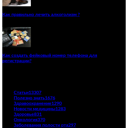
Как правильно лечить алкоголизм ?
02/12/2020
Как создать фейковый номер телефона для
регистрации?
23/04/2021
ПОПУЛЯРНЫЕ КАТЕГОРИИ
Статьи
13307
Полезно знать
1676
Здравоохранение
1290
Новости медицины
1283
Здоровье
831
Онкология
370
Заболевания полости рта
297