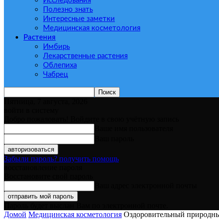
Исследования
Полезно знать
Интересные заметки
Медицинская косметология
Растения
Имбирь
Лекарственные растения
Облепиха
Чабрец
Пятница, 7 августа, 2026
войти в систему
Добро пожаловать! Войдите в свою учётную запись
Ваше имя пользователя
Ваш пароль
Забыли пароль? получить помощь
восстановление пароля
Восстановите свой пароль
Ваш адрес электронной почты
Пароль будет выслан Вам по электронной почте.
Домой
Медицинская косметология
Оздоровительный природны