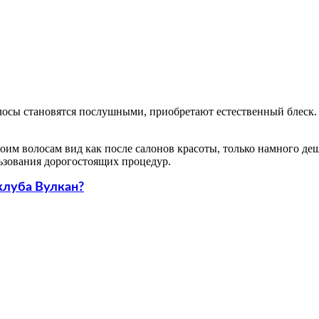
осы становятся послушными, приобретают естественный блеск. 
им волосам вид как после салонов красоты, только намного де
льзования дорогостоящих процедур.
клуба Вулкан?