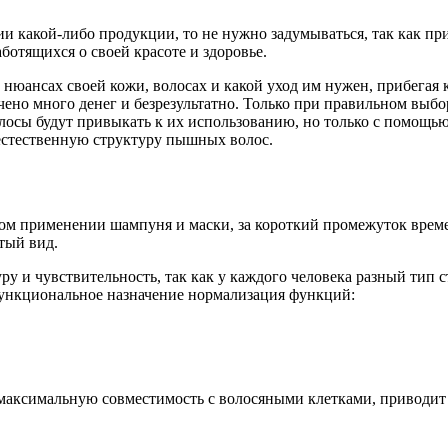
и какой-либо продукции, то не нужно задумываться, так как при
аботящихся о своей красоте и здоровье.
 нюансах своей кожи, волосах и какой уход им нужен, прибега
ачено много денег и безрезультатно. Только при правильном выб
волосы будут привыкать к их использованию, но только с помощ
естественную структуру пышных волос.
ом применении шампуня и маски, за короткий промежуток време
тый вид.
ру и чувствительность, так как у каждого человека разный тип 
функциональное назначение нормализация функций:
максимальную совместимость с волосяными клетками, приводит в