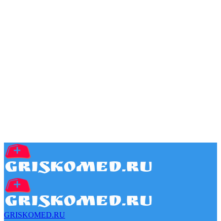
GRISKOMED.RU