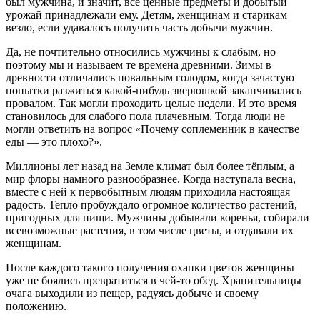
был мужчина, и значит, все ценные предметы и добытый
урожай принадлежали ему. Детям, женщинам и старикам
везло, если удавалось получить часть добычи мужчин.
Да, не почтительно относились мужчины к слабым, но
поэтому мы и называем те времена древними. Зимы в
древности отличались повальным голодом, когда зачастую
попытки разжиться какой-нибудь зверюшкой заканчивались
провалом. Так могли проходить целые недели. И это время
становилось для слабого пола плачевным. Тогда люди не
могли ответить на вопрос «Почему соплеменник в качестве
еды — это плохо?».
Миллионы лет назад на Земле климат был более тёплым, а
мир флоры намного разнообразнее. Когда наступала весна,
вместе с ней к первобытным людям приходила настоящая
радость. Тепло пробуждало огромное количество растений,
пригодных для пищи. Мужчины добывали коренья, собирали
всевозможные растения, в том числе цветы, и отдавали их
женщинам.
После каждого такого получения охапки цветов женщины
уже не боялись превратиться в чей-то обед. Хранительницы
очага выходили из пещер, радуясь добыче и своему
положению.