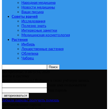
Народная медицина
Новости медицины
Ваши письма
Советы врачей
Исследования
Полезно знать
Интересные заметки
Медицинская косметология
Растения
Имбирь
Лекарственные растения
Облепиха
Чабрец
Воскресенье, 9 августа, 2026
войти в систему
Добро пожаловать! Войдите в свою учётную запись
Ваше имя пользователя
Ваш пароль
Забыли пароль? получить помощь
восстановление пароля
Восстановите свой пароль