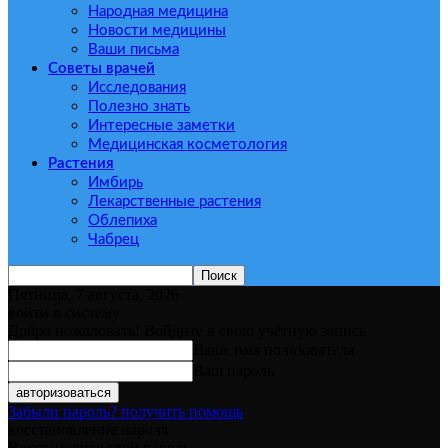
Народная медицина
Новости медицины
Ваши письма
Советы врачей
Исследования
Полезно знать
Интересные заметки
Медицинская косметология
Растения
Имбирь
Лекарственные растения
Облепиха
Чабрец
Пятница, 7 августа, 2026
войти в систему
Добро пожаловать! Войдите в свою учётную запись
Ваше имя пользователя
Ваш пароль
Забыли пароль? получить помощь
восстановление пароля
Восстановите свой пароль