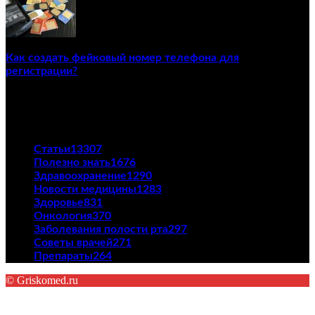
Как создать фейковый номер телефона для
регистрации?
23/04/2021
ПОПУЛЯРНЫЕ КАТЕГОРИИ
Статьи
13307
Полезно знать
1676
Здравоохранение
1290
Новости медицины
1283
Здоровье
831
Онкология
370
Заболевания полости рта
297
Советы врачей
271
Препараты
264
© Griskomed.ru