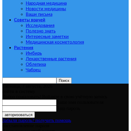
Народная медицина
Новости медицины
Ваши письма
Советы врачей
Исследования
Полезно знать
Интересные заметки
Медицинская косметология
Растения
Имбирь
Лекарственные растения
Облепиха
Чабрец
Пятница, 7 августа, 2026
войти в систему
Добро пожаловать! Войдите в свою учётную запись
Ваше имя пользователя
Ваш пароль
Забыли пароль? получить помощь
восстановление пароля
Восстановите свой пароль