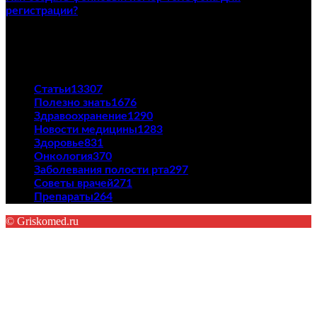
регистрации?
23/04/2021
ПОПУЛЯРНЫЕ КАТЕГОРИИ
Статьи
13307
Полезно знать
1676
Здравоохранение
1290
Новости медицины
1283
Здоровье
831
Онкология
370
Заболевания полости рта
297
Советы врачей
271
Препараты
264
© Griskomed.ru