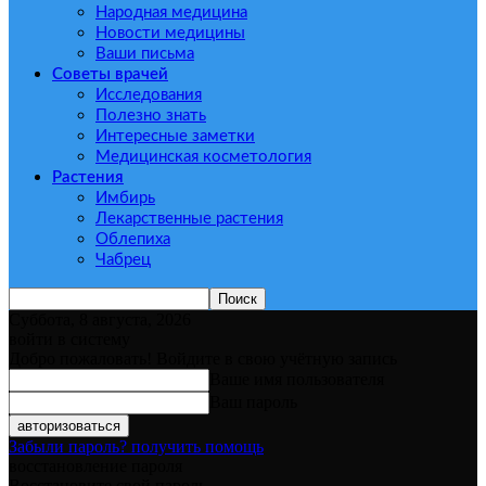
Народная медицина
Новости медицины
Ваши письма
Советы врачей
Исследования
Полезно знать
Интересные заметки
Медицинская косметология
Растения
Имбирь
Лекарственные растения
Облепиха
Чабрец
Суббота, 8 августа, 2026
войти в систему
Добро пожаловать! Войдите в свою учётную запись
Ваше имя пользователя
Ваш пароль
Забыли пароль? получить помощь
восстановление пароля
Восстановите свой пароль